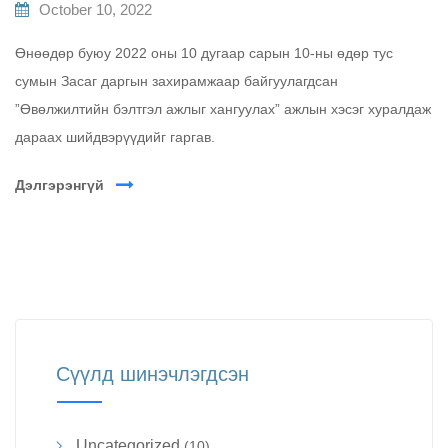
October 10, 2022
Өнөөдөр буюу 2022 оны 10 дугаар сарын 10-ны өдөр тус
сумын Засаг даргын захирамжаар байгуулагдсан
”Өвөлжилтийн бэлтгэл ажлыг хангуулах” ажлын хэсэг хуралдаж
дараах шийдвэрүүдийг гаргав.
Дэлгэрэнгүй
Сүүлд шинэчлэгдсэн
Uncategorized
(10)