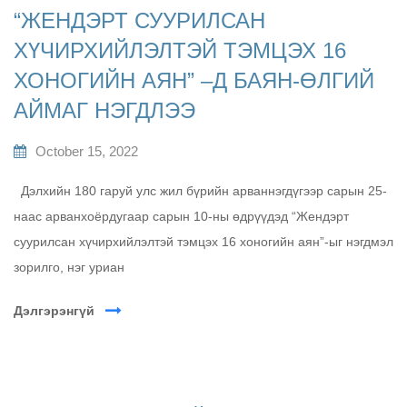
“ЖЕНДЭРТ СУУРИЛСАН
ХҮЧИРХИЙЛЭЛТЭЙ ТЭМЦЭХ 16
ХОНОГИЙН АЯН” –Д БАЯН-ӨЛГИЙ
АЙМАГ НЭГДЛЭЭ
October 15, 2022
Дэлхийн 180 гаруй улс жил бүрийн арваннэгдүгээр сарын 25-
наас арванхоёрдугаар сарын 10-ны өдрүүдэд “Жендэрт
суурилсан хүчирхийлэлтэй тэмцэх 16 хоногийн аян”-ыг нэгдмэл
зорилго, нэг уриан
Дэлгэрэнгүй