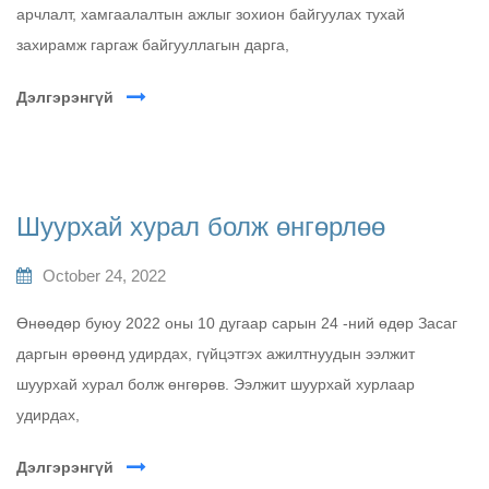
арчлалт, хамгаалалтын ажлыг зохион байгуулах тухай
захирамж гаргаж байгууллагын дарга,
Дэлгэрэнгүй
Шуурхай хурал болж өнгөрлөө
October 24, 2022
Өнөөдөр буюу 2022 оны 10 дугаар сарын 24 -ний өдөр Засаг
даргын өрөөнд удирдах, гүйцэтгэх ажилтнуудын ээлжит
шуурхай хурал болж өнгөрөв. Ээлжит шуурхай хурлаар
удирдах,
Дэлгэрэнгүй