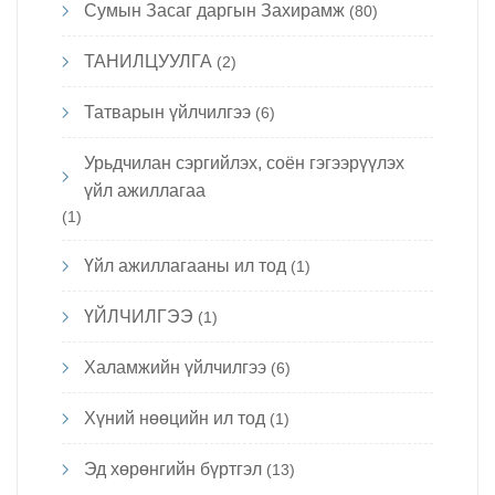
Сумын Засаг даргын Захирамж
(80)
ТАНИЛЦУУЛГА
(2)
Татварын үйлчилгээ
(6)
Урьдчилан сэргийлэх, соён гэгээрүүлэх
үйл ажиллагаа
(1)
Үйл ажиллагааны ил тод
(1)
ҮЙЛЧИЛГЭЭ
(1)
Халамжийн үйлчилгээ
(6)
Хүний нөөцийн ил тод
(1)
Эд хөрөнгийн бүртгэл
(13)