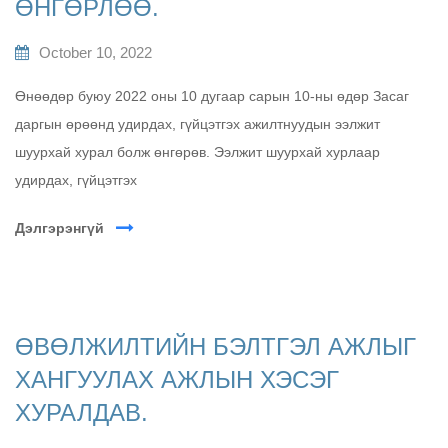
ӨНГӨРЛӨӨ.
October 10, 2022
Өнөөдөр буюу 2022 оны 10 дугаар сарын 10-ны өдөр Засаг
даргын өрөөнд удирдах, гүйцэтгэх ажилтнуудын ээлжит
шуурхай хурал болж өнгөрөв. Ээлжит шуурхай хурлаар
удирдах, гүйцэтгэх
Дэлгэрэнгүй
ӨВӨЛЖИЛТИЙН БЭЛТГЭЛ АЖЛЫГ
ХАНГУУЛАХ АЖЛЫН ХЭСЭГ
ХУРАЛДАВ.