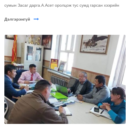
сумын Засаг дарга.А.Асет оролцож тус сумд гарсан хээрийн
Дэлгэрэнгүй