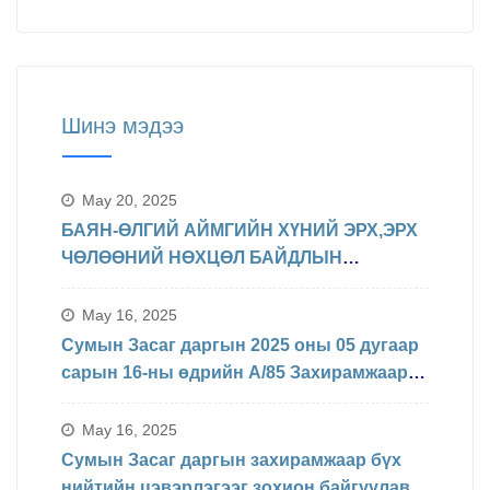
Шинэ мэдээ
May 20, 2025
БАЯН-ӨЛГИЙ АЙМГИЙН ХҮНИЙ ЭРХ,ЭРХ
ЧӨЛӨӨНИЙ НӨХЦӨЛ БАЙДЛЫН
ТАЛААРХ МЭДЭЛЭЛ
May 16, 2025
Сумын Засаг даргын 2025 оны 05 дугаар
сарын 16-ны өдрийн А/85 Захирамжаар
БИНХ доорхи хуваарийн дагуу
явагдахаар болсон.
May 16, 2025
Сумын Засаг даргын захирамжаар бүх
нийтийн цэвэрлэгээг зохион байгуулав