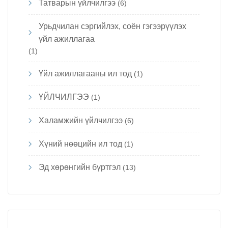
Татварын үйлчилгээ
(6)
Урьдчилан сэргийлэх, соён гэгээрүүлэх
үйл ажиллагаа
(1)
Үйл ажиллагааны ил тод
(1)
ҮЙЛЧИЛГЭЭ
(1)
Халамжийн үйлчилгээ
(6)
Хүний нөөцийн ил тод
(1)
Эд хөрөнгийн бүртгэл
(13)