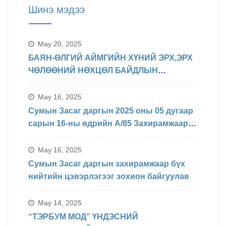
Шинэ мэдээ
May 20, 2025
БАЯН-ӨЛГИЙ АЙМГИЙН ХҮНИЙ ЭРХ,ЭРХ
ЧӨЛӨӨНИЙ НӨХЦӨЛ БАЙДЛЫН
ТАЛААРХ МЭДЭЛЭЛ
May 16, 2025
Сумын Засаг даргын 2025 оны 05 дугаар
сарын 16-ны өдрийн А/85 Захирамжаар
БИНХ доорхи хуваарийн дагуу
явагдахаар болсон.
May 16, 2025
Сумын Засаг даргын захирамжаар бүх
нийтийн цэвэрлэгээг зохион байгуулав
May 14, 2025
“ТЭРБУМ МОД” ҮНДЭСНИЙ