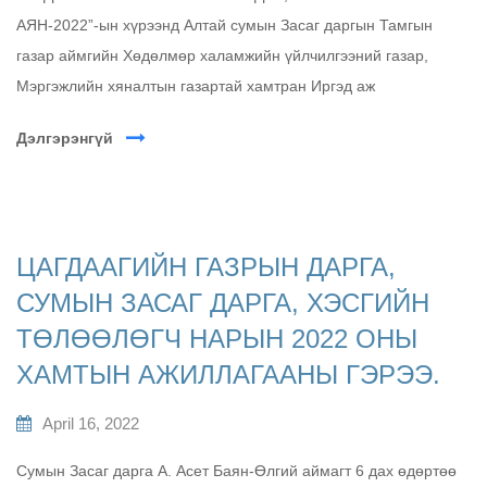
АЯН-2022”-ын хүрээнд Алтай сумын Засаг даргын Тамгын
газар аймгийн Хөдөлмөр халамжийн үйлчилгээний газар,
Мэргэжлийн хяналтын газартай хамтран Иргэд аж
Дэлгэрэнгүй
ЦАГДААГИЙН ГАЗРЫН ДАРГА,
СУМЫН ЗАСАГ ДАРГА, ХЭСГИЙН
ТӨЛӨӨЛӨГЧ НАРЫН 2022 ОНЫ
ХАМТЫН АЖИЛЛАГААНЫ ГЭРЭЭ.
April 16, 2022
Сумын Засаг дарга А. Асет Баян-Өлгий аймагт 6 дах өдөртөө