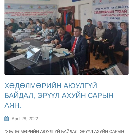
ХӨДӨЛМӨРИЙН АЮУЛГҮЙ
БАЙДАЛ, ЭРҮҮЛ АХУЙН САРЫН
АЯН.
April 28, 2022
”ХӨДӨЛМӨРИЙН АЮУЛГҮЙ БАЙДАЛ, ЭРҮҮЛ АХУЙН САРЫН