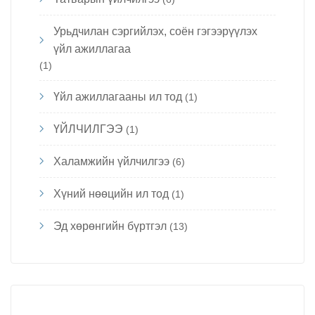
Урьдчилан сэргийлэх, соён гэгээрүүлэх
үйл ажиллагаа
(1)
Үйл ажиллагааны ил тод
(1)
ҮЙЛЧИЛГЭЭ
(1)
Халамжийн үйлчилгээ
(6)
Хүний нөөцийн ил тод
(1)
Эд хөрөнгийн бүртгэл
(13)