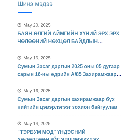
Шинэ мэдээ
May 20, 2025
БАЯН-ӨЛГИЙ АЙМГИЙН ХҮНИЙ ЭРХ,ЭРХ
ЧӨЛӨӨНИЙ НӨХЦӨЛ БАЙДЛЫН
ТАЛААРХ МЭДЭЛЭЛ
May 16, 2025
Сумын Засаг даргын 2025 оны 05 дугаар
сарын 16-ны өдрийн А/85 Захирамжаар
БИНХ доорхи хуваарийн дагуу
явагдахаар болсон.
May 16, 2025
Сумын Засаг даргын захирамжаар бүх
нийтийн цэвэрлэгээг зохион байгуулав
May 14, 2025
“ТЭРБУМ МОД” ҮНДЭСНИЙ
ХӨДӨЛГӨӨНИЙГ ЭРЧИМЖҮҮЛЭХ