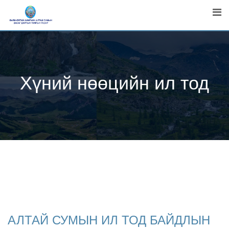
Skip
to
content
Хүний нөөцийн ил тод
АЛТАЙ СУМЫН ИЛ ТОД БАЙДЛЫН