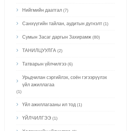
Нийгмийн даатгал
(7)
Санхүүгийн тайлан, аудитын дүгнэлт
(1)
Сумын Засаг даргын Захирамж
(80)
ТАНИЛЦУУЛГА
(2)
Татварын үйлчилгээ
(6)
Урьдчилан сэргийлэх, соён гэгээрүүлэх
үйл ажиллагаа
(1)
Үйл ажиллагааны ил тод
(1)
ҮЙЛЧИЛГЭЭ
(1)