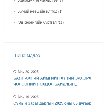
Халамжийн үйлчилгээ
(6)
Хүний нөөцийн ил тод
(1)
Эд хөрөнгийн бүртгэл
(13)
Шинэ мэдээ
May 20, 2025
БАЯН-ӨЛГИЙ АЙМГИЙН ХҮНИЙ ЭРХ,ЭРХ
ЧӨЛӨӨНИЙ НӨХЦӨЛ БАЙДЛЫН
ТАЛААРХ МЭДЭЛЭЛ
May 16, 2025
Сумын Засаг даргын 2025 оны 05 дугаар