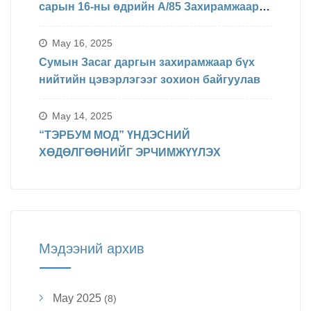
сарын 16-ны өдрийн А/85 Захирамжаар
БИНХ доорхи хуваарийн дагуу
явагдахаар болсон.
May 16, 2025
Сумын Засаг даргын захирамжаар бүх
нийтийн цэвэрлэгээг зохион байгуулав
May 14, 2025
“ТЭРБУМ МОД” ҮНДЭСНИЙ
ХӨДӨЛГӨӨНИЙГ ЭРЧИМЖҮҮЛЭХ
Мэдээний архив
May 2025
(8)