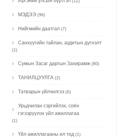
Иргэний улсын бүртгэл
(12)
МЭДЭЭ
(96)
Нийгмийн даатгал
(7)
Санхүүгийн тайлан, аудитын дүгнэлт
(1)
Сумын Засаг даргын Захирамж
(80)
ТАНИЛЦУУЛГА
(2)
Татварын үйлчилгээ
(6)
Урьдчилан сэргийлэх, соён
гэгээрүүлэх үйл ажиллагаа
(1)
Үйл ажиллагааны ил тод
(1)