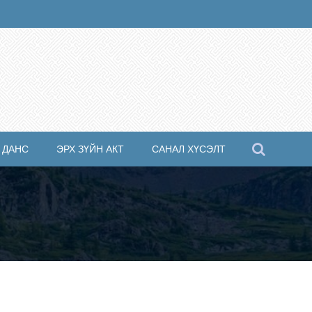
 ДАНС
ЭРХ ЗҮЙН АКТ
САНАЛ ХҮСЭЛТ