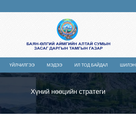
ҮЙЛЧИЛГЭЭ
МЭДЭЭ
ИЛ ТОД БАЙДАЛ
ШИЛЭН
Хүний нөөцийн стратеги