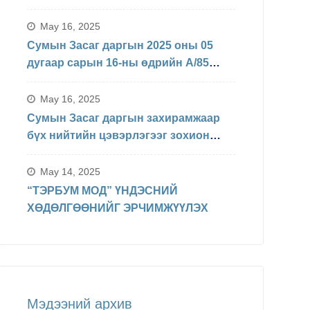
БАЙДЛЫН ТАЛААРХ МЭДЭЛЭЛ
May 16, 2025
Сумын Засаг даргын 2025 оны 05
дугаар сарын 16-ны өдрийн А/85
Захирамжаар БИНХ доорхи
хуваарийн дагуу явагдахаар болсон.
May 16, 2025
Сумын Засаг даргын захирамжаар
бүх нийтийн цэвэрлэгээг зохион
байгуулав
May 14, 2025
“ТЭРБУМ МОД” ҮНДЭСНИЙ
ХӨДӨЛГӨӨНИЙГ ЭРЧИМЖҮҮЛЭХ
Мэдээний архив