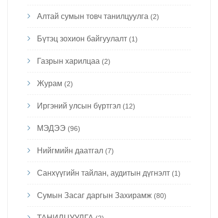
Алтай сумын товч танилцуулга
(2)
Бүтэц зохион байгуулалт
(1)
Газрын харилцаа
(2)
Журам
(2)
Иргэний улсын бүртгэл
(12)
МЭДЭЭ
(96)
Нийгмийн даатгал
(7)
Санхүүгийн тайлан, аудитын дүгнэлт
(1)
Сумын Засаг даргын Захирамж
(80)
ТАНИЛЦУУЛГА
(2)