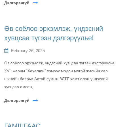
Дэлгэрэнгүй
Өв соёлоо эрхэмлэж, үндэсний
хувцсаа түгээн дэлгэрүүлье!
February 26, 2025
Өв соёлоо эрхэмлэж, үндэсний хувцсаа түгээн дэлгэрүүлье!
XVII жарны “Хөхөгчин” хэмээх модон могой жилийн сар
шинийн баярыг Алтай сумын ЗДТГ хамт олон үндэсний
хувцсаа өмсөж,
Дэлгэрэнгүй
ГАМШГААС