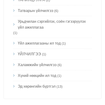
Татварын үйлчилгээ
(6)
Урьдчилан сэргийлэх, соён гэгээрүүлэх
үйл ажиллагаа
(1)
Үйл ажиллагааны ил тод
(1)
ҮЙЛЧИЛГЭЭ
(1)
Халамжийн үйлчилгээ
(6)
Хүний нөөцийн ил тод
(1)
Эд хөрөнгийн бүртгэл
(13)