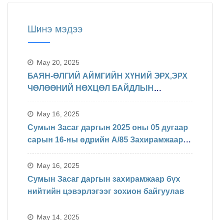
Шинэ мэдээ
May 20, 2025
БАЯН-ӨЛГИЙ АЙМГИЙН ХҮНИЙ ЭРХ,ЭРХ
ЧӨЛӨӨНИЙ НӨХЦӨЛ БАЙДЛЫН
ТАЛААРХ МЭДЭЛЭЛ
May 16, 2025
Сумын Засаг даргын 2025 оны 05 дугаар
сарын 16-ны өдрийн А/85 Захирамжаар
БИНХ доорхи хуваарийн дагуу
явагдахаар болсон.
May 16, 2025
Сумын Засаг даргын захирамжаар бүх
нийтийн цэвэрлэгээг зохион байгуулав
May 14, 2025