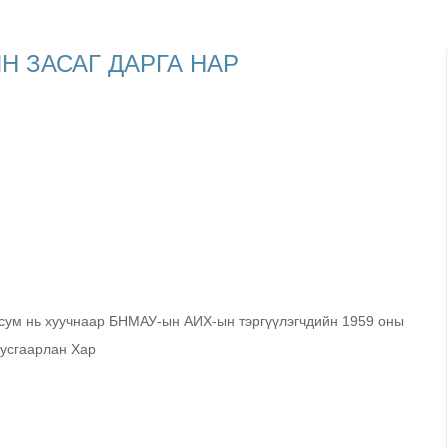
Н ЗАСАГ ДАРГА НАР
 сум нь хуучнаар БНМАУ-ын АИХ-ын тэргүүлэгчдийн 1959 оны
тусгаарлан Хар