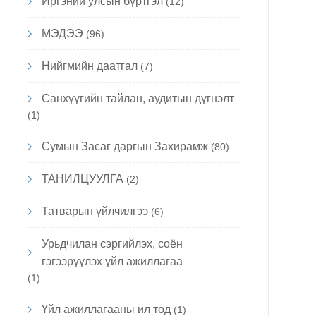
Иргэний улсын бүртгэл
(12)
МЭДЭЭ
(96)
Нийгмийн даатгал
(7)
Санхүүгийн тайлан, аудитын дүгнэлт
(1)
Сумын Засаг даргын Захирамж
(80)
ТАНИЛЦУУЛГА
(2)
Татварын үйлчилгээ
(6)
Урьдчилан сэргийлэх, соён
гэгээрүүлэх үйл ажиллагаа
(1)
Үйл ажиллагааны ил тод
(1)