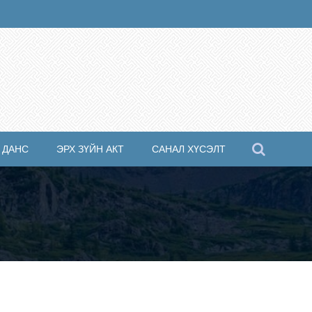
 ДАНС
ЭРХ ЗҮЙН АКТ
САНАЛ ХҮСЭЛТ