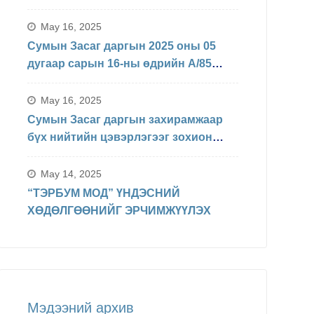
БАЙДЛЫН ТАЛААРХ МЭДЭЛЭЛ
May 16, 2025
Сумын Засаг даргын 2025 оны 05
дугаар сарын 16-ны өдрийн А/85
Захирамжаар БИНХ доорхи
хуваарийн дагуу явагдахаар болсон.
May 16, 2025
Сумын Засаг даргын захирамжаар
бүх нийтийн цэвэрлэгээг зохион
байгуулав
May 14, 2025
“ТЭРБУМ МОД” ҮНДЭСНИЙ
ХӨДӨЛГӨӨНИЙГ ЭРЧИМЖҮҮЛЭХ
Мэдээний архив