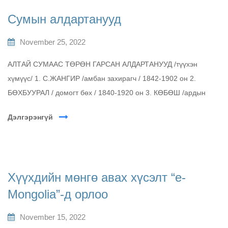
Сумын алдартанууд
November 25, 2022
АЛТАЙ СУМААС ТӨРӨН ГАРСАН АЛДАРТАНУУД /түүхэн
хүмүүс/ 1. С.ЖАНГИР /амбан захирагч / 1842-1902 он 2.
БӨХБУУРАЛ / домогт бөх / 1840-1920 он 3. КӨБӨШ /ардын
Дэлгэрэнгүй
Хүүхдийн мөнгө авах хүсэлт “e-
Mongolia”-д орлоо
November 15, 2022