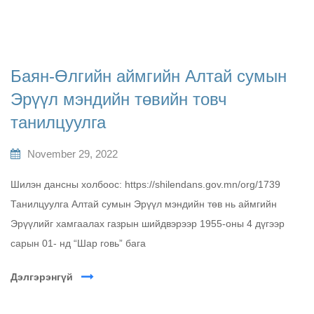
Баян-Өлгийн аймгийн Алтай сумын
Эрүүл мэндийн төвийн товч
танилцуулга
November 29, 2022
Шилэн дансны холбоос: https://shilendans.gov.mn/org/1739
Танилцуулга Алтай сумын Эрүүл мэндийн төв нь аймгийн
Эрүүлийг хамгаалах газрын шийдвэрээр 1955-оны 4 дүгээр
сарын 01- нд “Шар говь” бага
Дэлгэрэнгүй