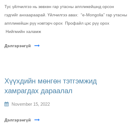
Тус үйлчилгээ нь зөвхөн гар утасны аппликейшнд орсон
гэдгийг анхаараарай. Үйлчилгээ авах: “e-Mongolia” гар утасны
аппликейшн рүү нэвтэрч орох Профайл цэс рүү орох
Нийгмийн халамж
Дэлгэрэнгүй
Хүүхдийн мөнгөн тэтгэмжид
хамрагдах дараалал
November 15, 2022
Дэлгэрэнгүй