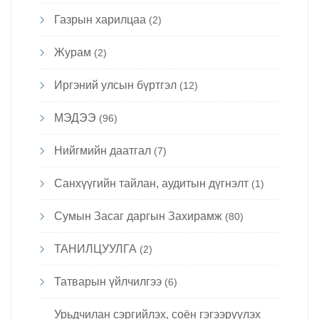
Газрын харилцаа
(2)
Журам
(2)
Иргэний улсын бүртгэл
(12)
МЭДЭЭ
(96)
Нийгмийн даатгал
(7)
Санхүүгийн тайлан, аудитын дүгнэлт
(1)
Сумын Засаг даргын Захирамж
(80)
ТАНИЛЦУУЛГА
(2)
Татварын үйлчилгээ
(6)
Урьдчилан сэргийлэх, соён гэгээрүүлэх