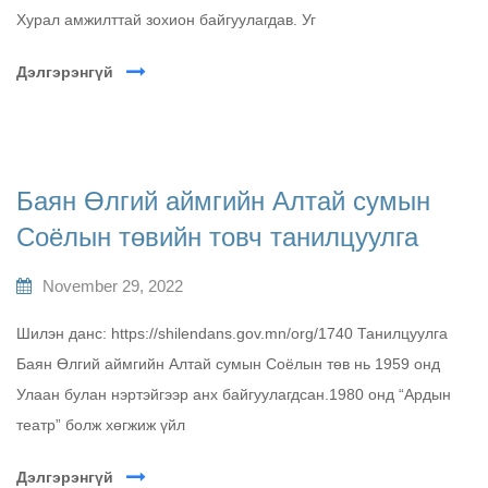
Хурал амжилттай зохион байгуулагдав. Уг
Дэлгэрэнгүй
Баян Өлгий аймгийн Алтай сумын
Соёлын төвийн товч танилцуулга
November 29, 2022
Шилэн данс: https://shilendans.gov.mn/org/1740 Танилцуулга
Баян Өлгий аймгийн Алтай сумын Соёлын төв нь 1959 онд
Улаан булан нэртэйгээр анх байгуулагдсан.1980 онд “Ардын
театр” болж хөгжиж үйл
Дэлгэрэнгүй