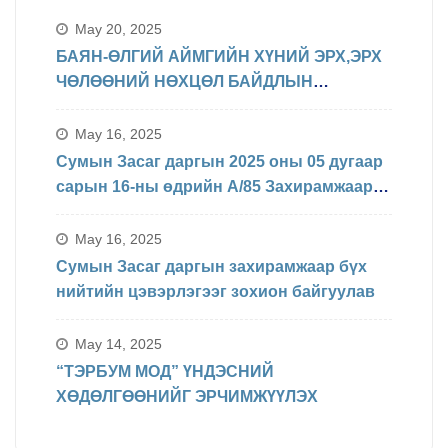
May 20, 2025
БАЯН-ӨЛГИЙ АЙМГИЙН ХҮНИЙ ЭРХ,ЭРХ
ЧӨЛӨӨНИЙ НӨХЦӨЛ БАЙДЛЫН
ТАЛААРХ МЭДЭЛЭЛ
May 16, 2025
Сумын Засаг даргын 2025 оны 05 дугаар
сарын 16-ны өдрийн А/85 Захирамжаар
БИНХ доорхи хуваарийн дагуу
явагдахаар болсон.
May 16, 2025
Сумын Засаг даргын захирамжаар бүх
нийтийн цэвэрлэгээг зохион байгуулав
May 14, 2025
“ТЭРБУМ МОД” ҮНДЭСНИЙ
ХӨДӨЛГӨӨНИЙГ ЭРЧИМЖҮҮЛЭХ