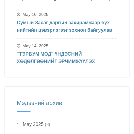
БИНХ доорхи хуваарийн дагуу
явагдахаар болсон.
May 16, 2025
Сумын Засаг даргын захирамжаар бүх
нийтийн цэвэрлэгээг зохион байгуулав
May 14, 2025
“ТЭРБУМ МОД” ҮНДЭСНИЙ
ХӨДӨЛГӨӨНИЙГ ЭРЧИМЖҮҮЛЭХ
Мэдээний архив
May 2025
(8)