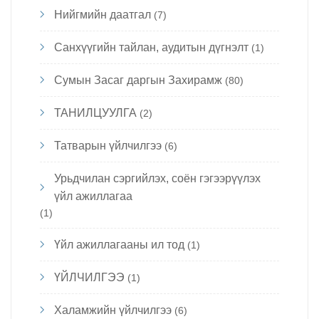
Нийгмийн даатгал
(7)
Санхүүгийн тайлан, аудитын дүгнэлт
(1)
Сумын Засаг даргын Захирамж
(80)
ТАНИЛЦУУЛГА
(2)
Татварын үйлчилгээ
(6)
Урьдчилан сэргийлэх, соён гэгээрүүлэх
үйл ажиллагаа
(1)
Үйл ажиллагааны ил тод
(1)
ҮЙЛЧИЛГЭЭ
(1)
Халамжийн үйлчилгээ
(6)