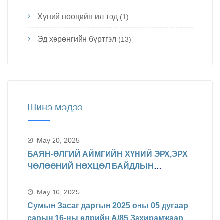
Хүний нөөцийн ил тод
(1)
Эд хөрөнгийн бүртгэл
(13)
Шинэ мэдээ
May 20, 2025
БАЯН-ӨЛГИЙ АЙМГИЙН ХҮНИЙ ЭРХ,ЭРХ
ЧӨЛӨӨНИЙ НӨХЦӨЛ БАЙДЛЫН
ТАЛААРХ МЭДЭЛЭЛ
May 16, 2025
Сумын Засаг даргын 2025 оны 05 дугаар
сарын 16-ны өдрийн А/85 Захирамжаар