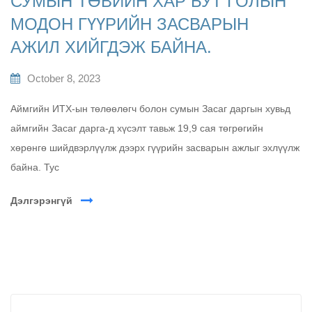
СУМЫН ТӨВИЙН ХАР БУТ ГОЛЫН
МОДОН ГҮҮРИЙН ЗАСВАРЫН
АЖИЛ ХИЙГДЭЖ БАЙНА.
October 8, 2023
Аймгийн ИТХ-ын төлөөлөгч болон сумын Засаг даргын хувьд
аймгийн Засаг дарга-д хүсэлт тавьж 19,9 сая төгрөгийн
хөрөнгө шийдвэрлүүлж дээрх гүүрийн засварын ажлыг эхлүүлж
байна. Тус
Дэлгэрэнгүй