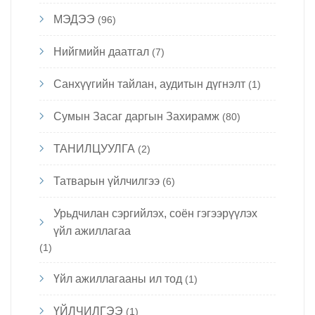
МЭДЭЭ
(96)
Нийгмийн даатгал
(7)
Санхүүгийн тайлан, аудитын дүгнэлт
(1)
Сумын Засаг даргын Захирамж
(80)
ТАНИЛЦУУЛГА
(2)
Татварын үйлчилгээ
(6)
Урьдчилан сэргийлэх, соён гэгээрүүлэх
үйл ажиллагаа
(1)
Үйл ажиллагааны ил тод
(1)
ҮЙЛЧИЛГЭЭ
(1)