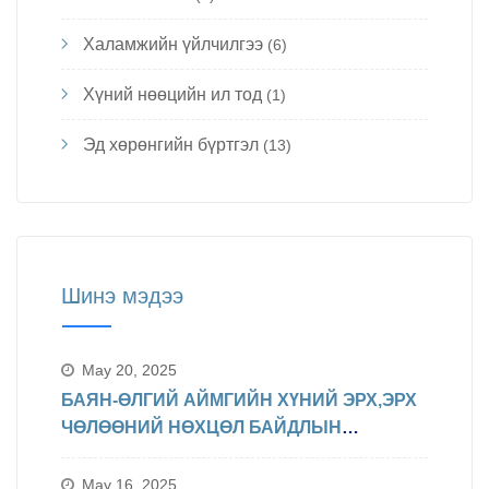
Халамжийн үйлчилгээ
(6)
Хүний нөөцийн ил тод
(1)
Эд хөрөнгийн бүртгэл
(13)
Шинэ мэдээ
May 20, 2025
БАЯН-ӨЛГИЙ АЙМГИЙН ХҮНИЙ ЭРХ,ЭРХ
ЧӨЛӨӨНИЙ НӨХЦӨЛ БАЙДЛЫН
ТАЛААРХ МЭДЭЛЭЛ
May 16, 2025