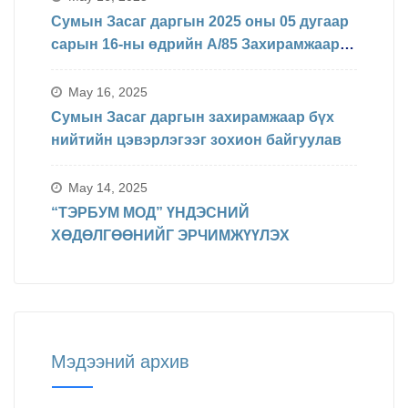
Сумын Засаг даргын 2025 оны 05 дугаар
сарын 16-ны өдрийн А/85 Захирамжаар
БИНХ доорхи хуваарийн дагуу
явагдахаар болсон.
May 16, 2025
Сумын Засаг даргын захирамжаар бүх
нийтийн цэвэрлэгээг зохион байгуулав
May 14, 2025
“ТЭРБУМ МОД” ҮНДЭСНИЙ
ХӨДӨЛГӨӨНИЙГ ЭРЧИМЖҮҮЛЭХ
Мэдээний архив