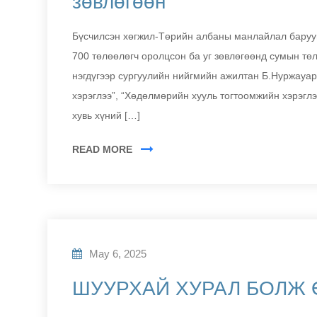
зөвлөгөөн
Бүсчилсэн хөгжил-Төрийн албаны манлайлал баруун
700 төлөөлөгч оролцсон ба уг зөвлөгөөнд сумын тө
нэгдүгээр сургуулийн нийгмийн ажилтан Б.Нуржауа
хэрэглээ”, “Хөдөлмөрийн хууль тогтоомжийн хэрэглэ
хувь хүний […]
READ MORE
May 6, 2025
ШУУРХАЙ ХУРАЛ БОЛЖ