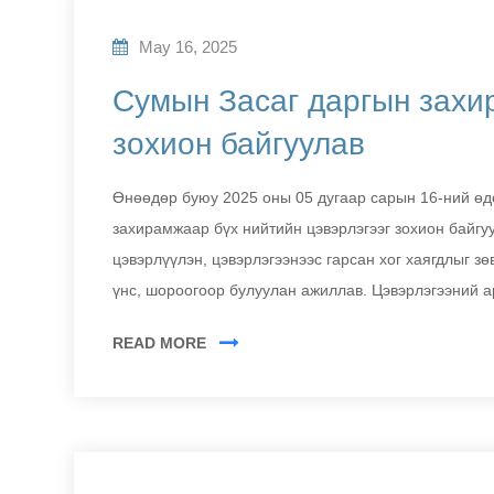
May 16, 2025
Сумын Засаг даргын захи
зохион байгуулав
Өнөөдөр буюу 2025 оны 05 дугаар сарын 16-ний өд
захирамжаар бүх нийтийн цэвэрлэгээг зохион байгу
цэвэрлүүлэн, цэвэрлэгээнээс гарсан хог хаягдлыг з
үнс, шороогоор булуулан ажиллав. Цэвэрлэгээний а
READ MORE