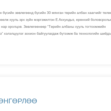
 бүсийн зөвлөгөөнд бүсийн 30 мянган төрийн албан хаагчийг төлө
лөөлж хууль эрх зүйн мэргэжилтэн Е.Аххундыз, ерөнхий боловсролы
р нар оролцов. Зөвлөгөөнөөр “Төрийн албаны хууль тогтоомжийн
э” хэлэлцүүлэг зохион байгуулагдаж бүтээмж ба технологийн шийдэ
 ӨНГӨРЛӨӨ