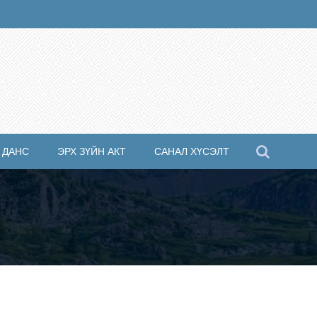
 ДАНС
ЭРХ ЗҮЙН АКТ
САНАЛ ХҮСЭЛТ