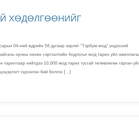
ИЙ ХӨДӨЛГӨӨНИЙГ
сарын 04-ний өдрийн 58 дугаар зарлиг “Тэрбум мод” үндэсний
 байгаль орчны нөхөн сэргээлтийн бодлогыг мод тарих үйл ажиллага
н тарилтаар нийтдээ 10,000 мод тарих тусгай төлөвлөгөө гарган үй
цэцэрлэгт хүрээлэн бий болгох […]