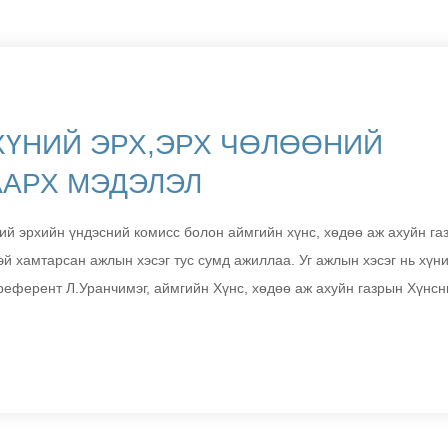
ХҮНИЙ ЭРХ,ЭРХ ЧӨЛӨӨНИЙ
ААРХ МЭДЭЛЭЛ
й эрхийн үндэсний комисс болон аймгийн хүнс, хөдөө аж ахуйн газ
эй хамтарсан ажлын хэсэг тус сумд ажиллаа. Уг ажлын хэсэг нь хүн
референт Л.Уранчимэг, аймгийн Хүнс, хөдөө аж ахуйн газрын Хүнсн