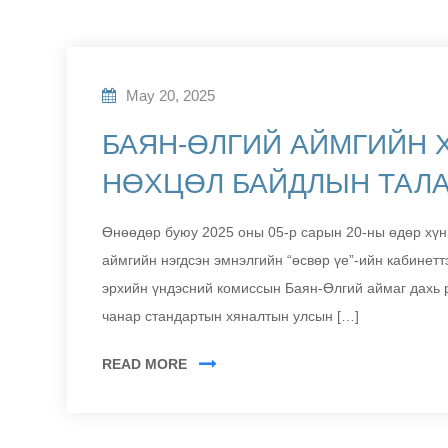
May 20, 2025
БАЯН-ӨЛГИЙ АЙМГИЙН 
НӨХЦӨЛ БАЙДЛЫН ТАЛ
Өнөөдөр буюу 2025 оны 05-р сарын 20-ны өдөр хүни
аймгийн нэгдсэн эмнэлгийн “өсвөр үе”-ийн кабинетт
эрхийн үндэсний комиссын Баян-Өлгий аймаг дахь 
чанар стандартын хяналтын улсын […]
READ MORE