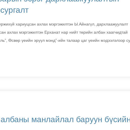
сургалт
үржихүй хариуцсан ахлах мэргэжилтэн Ы.Айнагүл, дархлаажуулалт
сан ахлах мэргэжилтэн Ерханат нар нийт төрийн албан хаагчидтай
ль”, Өсвөр үеийн эрүүл мэнд”-ийн талаар цаг үеийн мэдээлэлээр с
 албаны манлайлал баруун бүсий