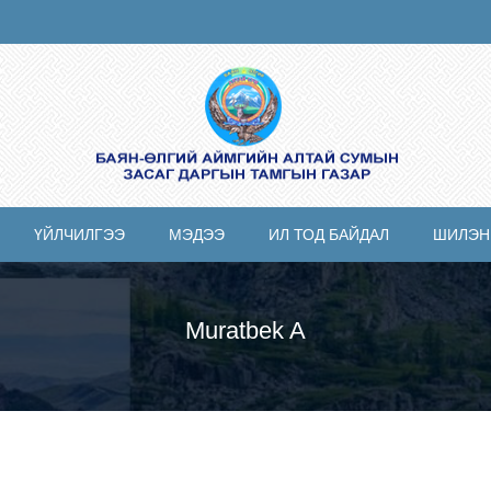
ҮЙЛЧИЛГЭЭ
МЭДЭЭ
ИЛ ТОД БАЙДАЛ
ШИЛЭН
Muratbek A