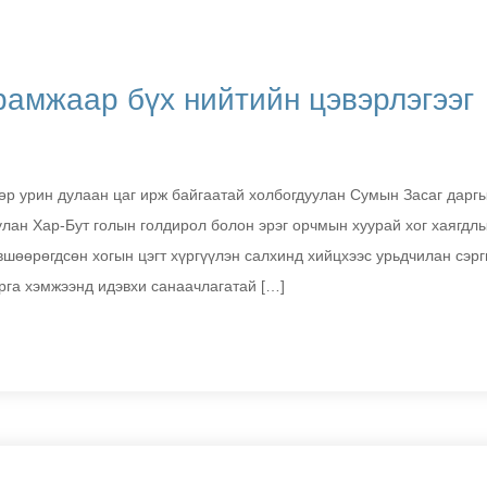
рамжаар бүх нийтийн цэвэрлэгээг
өр урин дулаан цаг ирж байгаатай холбогдуулан Сумын Засаг дарг
улан Хар-Бут голын голдирол болон эрэг орчмын хуурай хог хаягдлы
өвшөөрөгдсөн хогын цэгт хүргүүлэн салхинд хийцхээс урьдчилан сэр
рга хэмжээнд идэвхи санаачлагатай […]