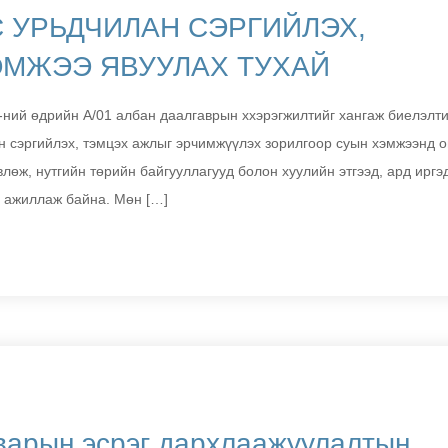
 УРЬДЧИЛАН СЭРГИЙЛЭХ,
ЭМЖЭЭ ЯВУУЛАХ ТУХАЙ
-ний өдрийн А/01 албан даалгаврын ххэрэгжилтийг хангаж биелэлти
н сэргийлэх, тэмцэх ажлыг эрчимжүүлэх зорилгоор суын хэмжээнд о
лөж, нутгийн төрийн байгууллагууд болон хуулийн этгээд, ард иргэ
ч ажиллаж байна. Мөн […]
варын эсрэг дархлаажуулалтын