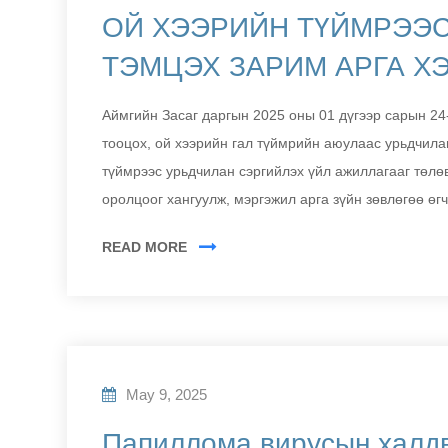
ОЙ ХЭЭРИЙН ТҮЙМРЭЭС
ТЭМЦЭХ ЗАРИМ АРГА Х
Аймгийн Засаг даргын 2025 оны 01 дүгээр сарын 24
тооцох, ой хээрийн гал түймрийн аюулаас урьдчила
түймрээс урьдчилан сэргийлэх үйл ажиллагааг төлөв
оролцоог хангуулж, мэргэжил арга зүйн зөвлөгөө өг
READ MORE
May 9, 2025
Папиллома вирусын халд