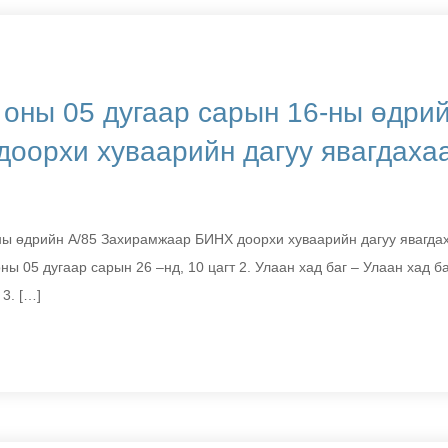
 оны 05 дугаар сарын 16-ны өдри
оорхи хуваарийн дагуу явагдаха
ны өдрийн А/85 Захирамжаар БИНХ доорхи хуваарийн дагуу явагда
оны 05 дугаар сарын 26 –нд, 10 цагт 2. Улаан хад баг – Улаан хад б
 3. […]