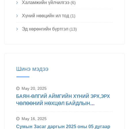
Халамжийн үйлчилгээ
(6)
Хүний нөөцийн ил тод
(1)
Эд хөрөнгийн бүртгэл
(13)
Шинэ мэдээ
May 20, 2025
БАЯН-ӨЛГИЙ АЙМГИЙН ХҮНИЙ ЭРХ,ЭРХ
ЧӨЛӨӨНИЙ НӨХЦӨЛ БАЙДЛЫН
ТАЛААРХ МЭДЭЛЭЛ
May 16, 2025
Сумын Засаг даргын 2025 оны 05 дугаар