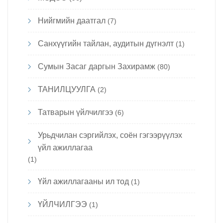
Нийгмийн даатгал
(7)
Санхүүгийн тайлан, аудитын дүгнэлт
(1)
Сумын Засаг даргын Захирамж
(80)
ТАНИЛЦУУЛГА
(2)
Татварын үйлчилгээ
(6)
Урьдчилан сэргийлэх, соён гэгээрүүлэх
үйл ажиллагаа
(1)
Үйл ажиллагааны ил тод
(1)
ҮЙЛЧИЛГЭЭ
(1)