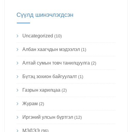
Сүүлд шинэчлэгдсэн
Uncategorized
(10)
Албан хаагчдын мэдээлэл
(1)
Алтай сумын товч танилцуулга
(2)
Бүтэц зохион байгуулалт
(1)
Газрын харилцаа
(2)
Журам
(2)
Иргэний улсын бүртгэл
(12)
МЭДЭЭ
(96)