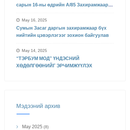
сарын 16-ны өдрийн А/85 Захирамжаар
БИНХ доорхи хуваарийн дагуу
явагдахаар болсон.
May 16, 2025
Сумын Засаг даргын захирамжаар бүх
нийтийн цэвэрлэгээг зохион байгуулав
May 14, 2025
“ТЭРБУМ МОД” ҮНДЭСНИЙ
ХӨДӨЛГӨӨНИЙГ ЭРЧИМЖҮҮЛЭХ
Мэдээний архив
May 2025
(8)