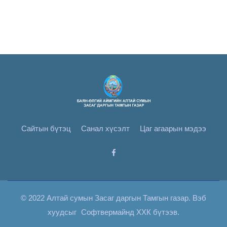
Сайтын бүтэц
Санал хүсэлт
Цаг агаарын мэдээ
© 2022 Алтай сумын Засаг даргын Тамгын газар. Вэб
хуудсыг
Софтвермайнд ХХК
бүтээв.