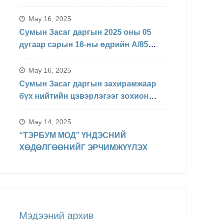
БАЙДЛЫН ТАЛААРХ МЭДЭЛЭЛ
May 16, 2025
Сумын Засаг даргын 2025 оны 05
дугаар сарын 16-ны өдрийн А/85
Захирамжаар БИНХ доорхи
хуваарийн дагуу явагдахаар болсон.
May 16, 2025
Сумын Засаг даргын захирамжаар
бүх нийтийн цэвэрлэгээг зохион
байгуулав
May 14, 2025
“ТЭРБУМ МОД” ҮНДЭСНИЙ
ХӨДӨЛГӨӨНИЙГ ЭРЧИМЖҮҮЛЭХ
Мэдээний архив