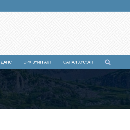
 ДАНС
ЭРХ ЗҮЙН АКТ
САНАЛ ХҮСЭЛТ