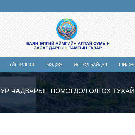
ҮЙЛЧИЛГЭЭ
МЭДЭЭ
ИЛ ТОД БАЙДАЛ
ШИЛЭН
УР ЧАДВАРЫН НЭМЭГДЭЛ ОЛГОХ ТУХАЙ