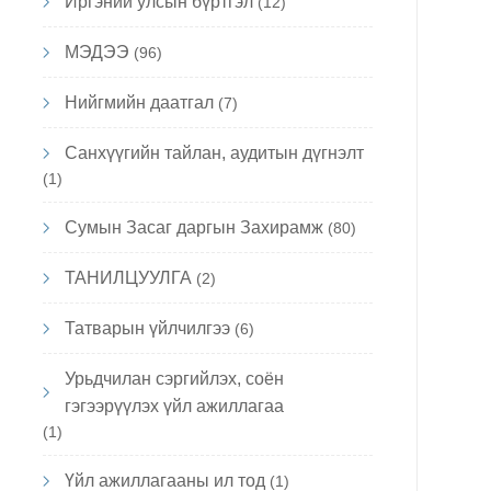
Иргэний улсын бүртгэл
(12)
МЭДЭЭ
(96)
Нийгмийн даатгал
(7)
Санхүүгийн тайлан, аудитын дүгнэлт
(1)
Сумын Засаг даргын Захирамж
(80)
ТАНИЛЦУУЛГА
(2)
Татварын үйлчилгээ
(6)
Урьдчилан сэргийлэх, соён
гэгээрүүлэх үйл ажиллагаа
(1)
Үйл ажиллагааны ил тод
(1)