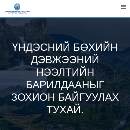
Skip
to
content
ҮНДЭСНИЙ БӨХИЙН
ДЭВЖЭЭНИЙ
НЭЭЛТИЙН
БАРИЛДААНЫГ
ЗОХИОН БАЙГУУЛАХ
ТУХАЙ.