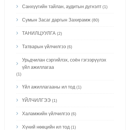
Санхүүгийн тайлан, аудитын дүгнэлт
(1)
Сумын Засаг даргын Захирамж
(80)
ТАНИЛЦУУЛГА
(2)
Татварын үйлчилгээ
(6)
Урьдчилан сэргийлэх, соён гэгээрүүлэх
үйл ажиллагаа
(1)
Үйл ажиллагааны ил тод
(1)
ҮЙЛЧИЛГЭЭ
(1)
Халамжийн үйлчилгээ
(6)
Хүний нөөцийн ил тод
(1)