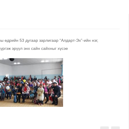
 өдрийн 53 дугаар зарлигаар “Алдарт-Эх”-ийн нэг,
үргэж эрүүл энх сайн сайхныг хүсэе