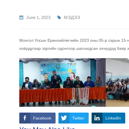
June 1, 2023
МЭДЭЭ
Монгол Улсын Ерөнхийлөгчийн 2023 оны 05-р сарын 15-ны
хоёрдугаар зэргийн одонгоор шагнагдсан эхчүүдэд баяр х
Facebook
Twitter
LinkedIn