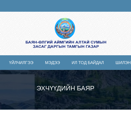
ҮЙЛЧИЛГЭЭ
МЭДЭЭ
ИЛ ТОД БАЙДАЛ
ШИЛЭН
ЭХЧҮҮДИЙН БАЯР