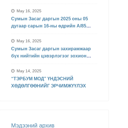
БАЙДЛЫН ТАЛААРХ МЭДЭЛЭЛ
May 16, 2025
Сумын Засаг даргын 2025 оны 05
дугаар сарын 16-ны өдрийн А/85
Захирамжаар БИНХ доорхи
хуваарийн дагуу явагдахаар болсон.
May 16, 2025
Сумын Засаг даргын захирамжаар
бүх нийтийн цэвэрлэгээг зохион
байгуулав
May 14, 2025
“ТЭРБУМ МОД” ҮНДЭСНИЙ
ХӨДӨЛГӨӨНИЙГ ЭРЧИМЖҮҮЛЭХ
Мэдээний архив