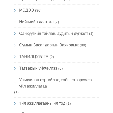
МЭДЭЭ
(96)
Нийгмийн даатгал
(7)
Санхүүгийн тайлан, аудитын дүгнэлт
(1)
Сумын Засаг даргын Захирамж
(80)
ТАНИЛЦУУЛГА
(2)
Татварын үйлчилгээ
(6)
Урьдчилан сэргийлэх, соён гэгээрүүлэх
үйл ажиллагаа
(1)
Үйл ажиллагааны ил тод
(1)