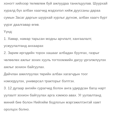
хоногт хийхээр төлөвлөж буй ажлуудаа танилцуулав. Шуурхай
хуралд бүх албан хаагчид мэдээлэл хийж дууссаны дараа
сумын Засаг даргын шуурхай хурлыг дүгнэж, албан хаагч бүрт
үүрэг даалгавар өгөв.
Үүнд:
1. Хавар, намар тарьсан модны арчлалт, хангаалалт,
усжуулалтанд анхаарах
2. Зарим иргэдийн торон хашааг албадан буулгах, газрыг
чөлөөлөх ажлыг зохих хууль тогтоомжийн дагуу үргэлжлүүлэх
ажлыг зохион байгуулах.
Дайчлан ажиллуулах төрийн албан хагагчдын тоог
нэмэгдүүлэх, универсал тракторыг бэлтгэх.
3. 12 дугаар ангийн сурагчид болон анга удирдсан багш нарт
уулзалт зохион байгуулах арга хэмжээ авах. Уг уулзалтанд
миний бие болон Нийгийм бодлогын мэргэжилтэнтэй хамт
оролцох болно.