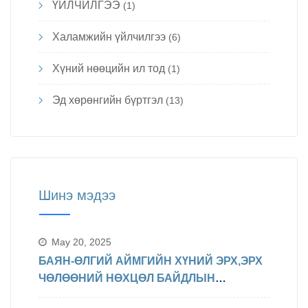
ҮЙЛЧИЛГЭЭ
(1)
Халамжийн үйлчилгээ
(6)
Хүний нөөцийн ил тод
(1)
Эд хөрөнгийн бүртгэл
(13)
Шинэ мэдээ
May 20, 2025
БАЯН-ӨЛГИЙ АЙМГИЙН ХҮНИЙ ЭРХ,ЭРХ
ЧӨЛӨӨНИЙ НӨХЦӨЛ БАЙДЛЫН
ТАЛААРХ МЭДЭЛЭЛ