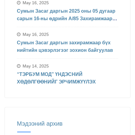
May 16, 2025
Сумын Засаг даргын 2025 оны 05 дугаар
сарын 16-ны өдрийн А/85 Захирамжаар
БИНХ доорхи хуваарийн дагуу
явагдахаар болсон.
May 16, 2025
Сумын Засаг даргын захирамжаар бүх
нийтийн цэвэрлэгээг зохион байгуулав
May 14, 2025
“ТЭРБУМ МОД” ҮНДЭСНИЙ
ХӨДӨЛГӨӨНИЙГ ЭРЧИМЖҮҮЛЭХ
Мэдээний архив