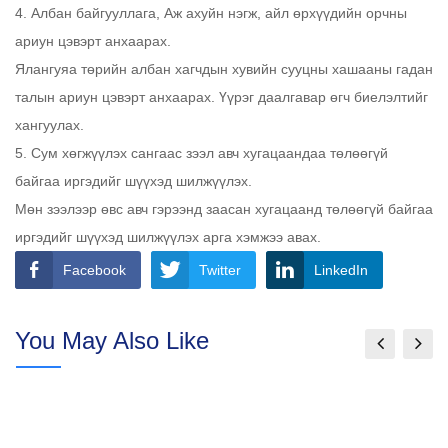
4. Албан байгууллага, Аж ахуйн нэгж, айл өрхүүдийн орчны
ариун цэвэрт анхаарах.
Ялангуяа төрийн албан хагчдын хувийн сууцны хашааны гадан
талын ариун цэвэрт анхаарах. Үүрэг даалгавар өгч биелэлтийг
хангуулах.
5. Сум хөгжүүлэх сангаас зээл авч хугацаандаа төлөөгүй
байгаа иргэдийг шүүхэд шилжүүлэх.
Мөн зээлээр өвс авч гэрээнд заасан хугацаанд төлөөгүй байгаа
иргэдийг шүүхэд шилжүүлэх арга хэмжээ авах.
Facebook
Twitter
LinkedIn
You May Also Like