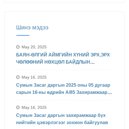
Шинэ мэдээ
May 20, 2025
БАЯН-ӨЛГИЙ АЙМГИЙН ХҮНИЙ ЭРХ,ЭРХ
ЧӨЛӨӨНИЙ НӨХЦӨЛ БАЙДЛЫН
ТАЛААРХ МЭДЭЛЭЛ
May 16, 2025
Сумын Засаг даргын 2025 оны 05 дугаар
сарын 16-ны өдрийн А/85 Захирамжаар
БИНХ доорхи хуваарийн дагуу
явагдахаар болсон.
May 16, 2025
Сумын Засаг даргын захирамжаар бүх
нийтийн цэвэрлэгээг зохион байгуулав