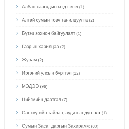
Албан хаагчдын мэдээлэл
(1)
Алтай сумын товч танилцуулга
(2)
Бүтэц зохион байгуулалт
(1)
Газрын харилцаа
(2)
Журам
(2)
Иргэний улсын бүртгэл
(12)
МЭДЭЭ
(96)
Нийгмийн даатгал
(7)
Санхүүгийн тайлан, аудитын дүгнэлт
(1)
Сумын Засаг даргын Захирамж
(80)