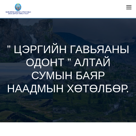
Skip
to
content
” ЦЭРГИЙН ГАВЬЯАНЫ
ОДОНТ ” АЛТАЙ
СУМЫН БАЯР
НААДМЫН ХӨТӨЛБӨР.