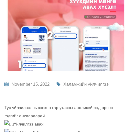
November 15, 2022
Халамжийн үйлчилгээ
Тус үйлчилгээ нь зөвхөн гар утасны аппликейшнд орсон
гэдгийг анхаараарай.
Үйлчилгээ авах: