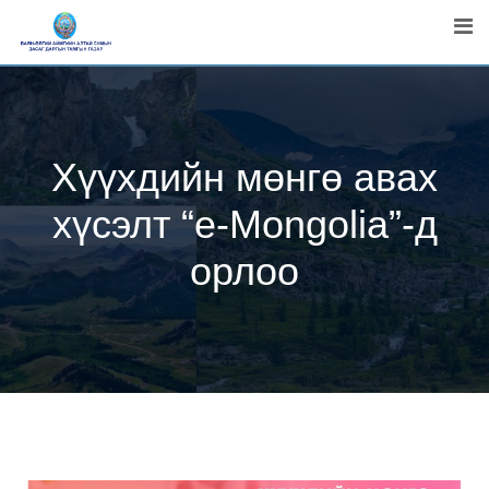
Skip
to
content
Хүүхдийн мөнгө авах
хүсэлт “e-Mongolia”-д
орлоо