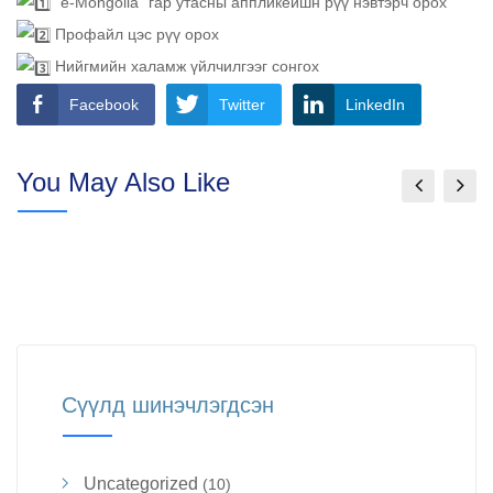
“e-Mongolia” гар утасны аппликейшн рүү нэвтэрч орох
Профайл цэс рүү орох
Нийгмийн халамж үйлчилгээг сонгох
Facebook
Twitter
LinkedIn
You May Also Like
Сүүлд шинэчлэгдсэн
Uncategorized
(10)