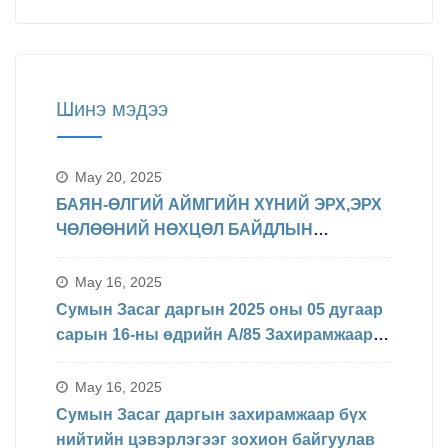
Шинэ мэдээ
May 20, 2025
БАЯН-ӨЛГИЙ АЙМГИЙН ХҮНИЙ ЭРХ,ЭРХ
ЧӨЛӨӨНИЙ НӨХЦӨЛ БАЙДЛЫН
ТАЛААРХ МЭДЭЛЭЛ
May 16, 2025
Сумын Засаг даргын 2025 оны 05 дугаар
сарын 16-ны өдрийн А/85 Захирамжаар
БИНХ доорхи хуваарийн дагуу
явагдахаар болсон.
May 16, 2025
Сумын Засаг даргын захирамжаар бүх
нийтийн цэвэрлэгээг зохион байгуулав