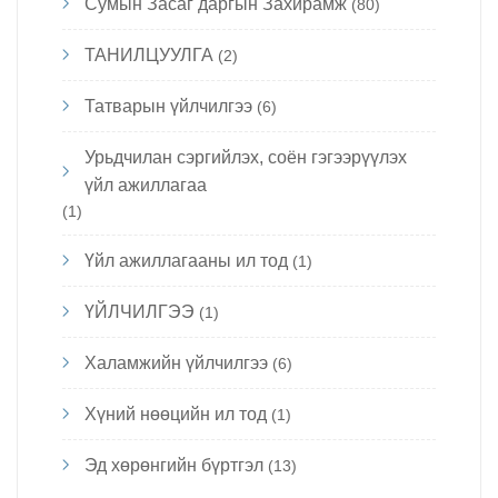
Сумын Засаг даргын Захирамж
(80)
ТАНИЛЦУУЛГА
(2)
Татварын үйлчилгээ
(6)
Урьдчилан сэргийлэх, соён гэгээрүүлэх
үйл ажиллагаа
(1)
Үйл ажиллагааны ил тод
(1)
ҮЙЛЧИЛГЭЭ
(1)
Халамжийн үйлчилгээ
(6)
Хүний нөөцийн ил тод
(1)
Эд хөрөнгийн бүртгэл
(13)