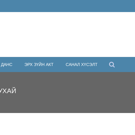
 ДАНС
ЭРХ ЗҮЙН АКТ
САНАЛ ХҮСЭЛТ
УХАЙ