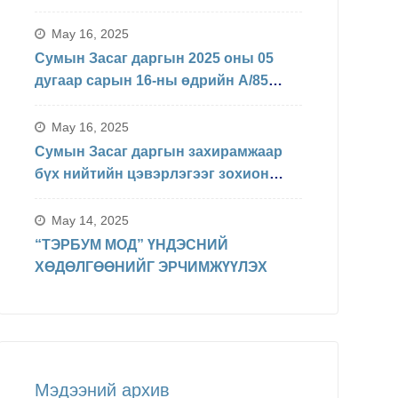
БАЙДЛЫН ТАЛААРХ МЭДЭЛЭЛ
May 16, 2025
Сумын Засаг даргын 2025 оны 05
дугаар сарын 16-ны өдрийн А/85
Захирамжаар БИНХ доорхи
хуваарийн дагуу явагдахаар болсон.
May 16, 2025
Сумын Засаг даргын захирамжаар
бүх нийтийн цэвэрлэгээг зохион
байгуулав
May 14, 2025
“ТЭРБУМ МОД” ҮНДЭСНИЙ
ХӨДӨЛГӨӨНИЙГ ЭРЧИМЖҮҮЛЭХ
Мэдээний архив