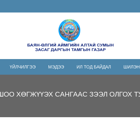
ҮЙЛЧИЛГЭЭ
МЭДЭЭ
ИЛ ТОД БАЙДАЛ
ШИЛЭН
ШОО ХӨГЖҮҮЭХ САНГААС ЗЭЭЛ ОЛГОХ Т