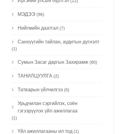
Иргэний улсын бүртгэл
(12)
МЭДЭЭ
(96)
Нийгмийн даатгал
(7)
Санхүүгийн тайлан, аудитын дүгнэлт
(1)
Сумын Засаг даргын Захирамж
(80)
ТАНИЛЦУУЛГА
(2)
Татварын үйлчилгээ
(6)
Урьдчилан сэргийлэх, соён
гэгээрүүлэх үйл ажиллагаа
(1)
Үйл ажиллагааны ил тод
(1)