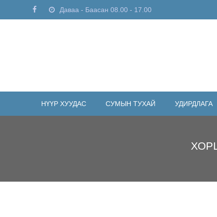
Skip
Даваа - Баасан 08.00 - 17.00
to
content
НҮҮР ХУУДАС
СУМЫН ТУХАЙ
УДИРДЛАГА
ХОР