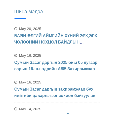
Шинэ мэдээ
May 20, 2025
БАЯН-ӨЛГИЙ АЙМГИЙН ХҮНИЙ ЭРХ,ЭРХ
ЧӨЛӨӨНИЙ НӨХЦӨЛ БАЙДЛЫН
ТАЛААРХ МЭДЭЛЭЛ
May 16, 2025
Сумын Засаг даргын 2025 оны 05 дугаар
сарын 16-ны өдрийн А/85 Захирамжаар
БИНХ доорхи хуваарийн дагуу
явагдахаар болсон.
May 16, 2025
Сумын Засаг даргын захирамжаар бүх
нийтийн цэвэрлэгээг зохион байгуулав
May 14, 2025