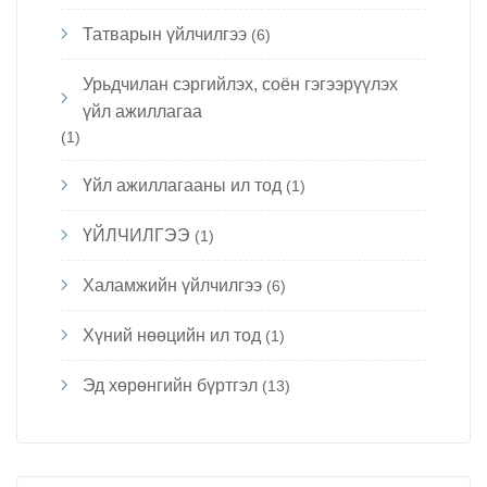
Татварын үйлчилгээ
(6)
Урьдчилан сэргийлэх, соён гэгээрүүлэх
үйл ажиллагаа
(1)
Үйл ажиллагааны ил тод
(1)
ҮЙЛЧИЛГЭЭ
(1)
Халамжийн үйлчилгээ
(6)
Хүний нөөцийн ил тод
(1)
Эд хөрөнгийн бүртгэл
(13)