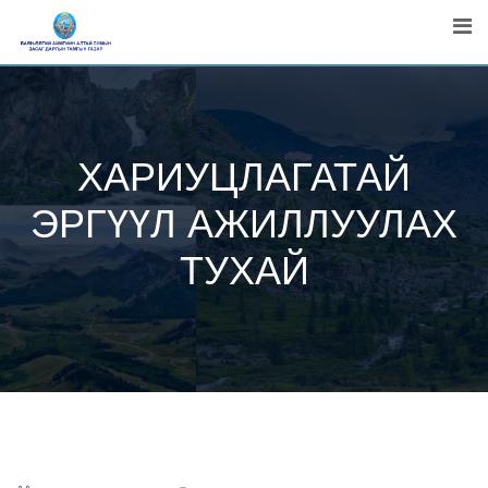
Skip
to
content
ХАРИУЦЛАГАТАЙ
ЭРГҮҮЛ АЖИЛЛУУЛАХ
ТУХАЙ