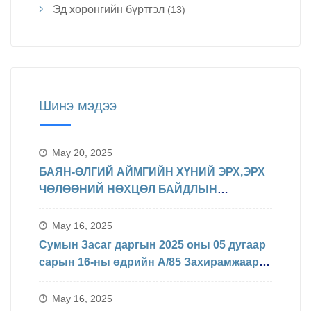
Эд хөрөнгийн бүртгэл
(13)
Шинэ мэдээ
May 20, 2025
БАЯН-ӨЛГИЙ АЙМГИЙН ХҮНИЙ ЭРХ,ЭРХ
ЧӨЛӨӨНИЙ НӨХЦӨЛ БАЙДЛЫН
ТАЛААРХ МЭДЭЛЭЛ
May 16, 2025
Сумын Засаг даргын 2025 оны 05 дугаар
сарын 16-ны өдрийн А/85 Захирамжаар
БИНХ доорхи хуваарийн дагуу
явагдахаар болсон.
May 16, 2025