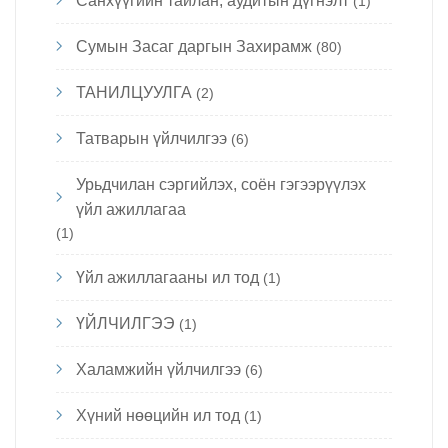
Санхүүгийн тайлан, аудитын дүгнэлт
(1)
Сумын Засаг даргын Захирамж
(80)
ТАНИЛЦУУЛГА
(2)
Татварын үйлчилгээ
(6)
Урьдчилан сэргийлэх, соён гэгээрүүлэх
үйл ажиллагаа
(1)
Үйл ажиллагааны ил тод
(1)
ҮЙЛЧИЛГЭЭ
(1)
Халамжийн үйлчилгээ
(6)
Хүний нөөцийн ил тод
(1)