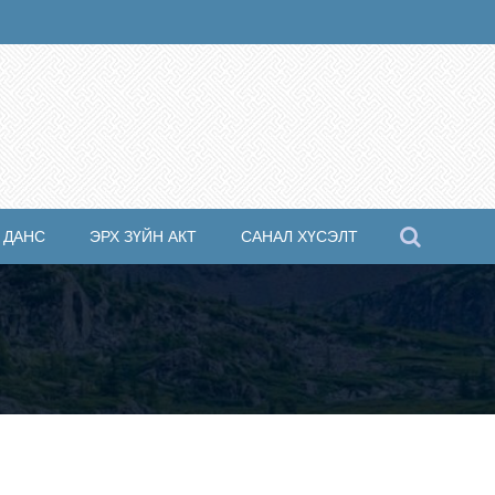
 ДАНС
ЭРХ ЗҮЙН АКТ
САНАЛ ХҮСЭЛТ