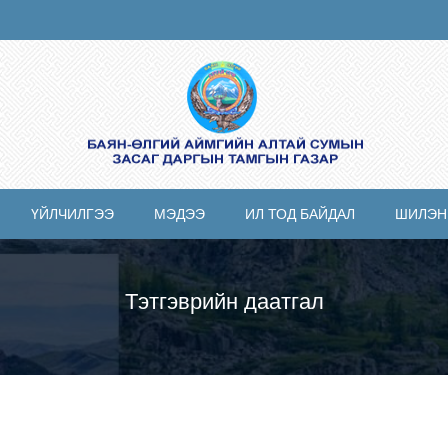
ҮЙЛЧИЛГЭЭ
МЭДЭЭ
ИЛ ТОД БАЙДАЛ
ШИЛЭН
Тэтгэврийн даатгал