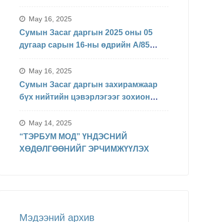
БАЙДЛЫН ТАЛААРХ МЭДЭЛЭЛ
May 16, 2025
Сумын Засаг даргын 2025 оны 05
дугаар сарын 16-ны өдрийн А/85
Захирамжаар БИНХ доорхи
хуваарийн дагуу явагдахаар болсон.
May 16, 2025
Сумын Засаг даргын захирамжаар
бүх нийтийн цэвэрлэгээг зохион
байгуулав
May 14, 2025
“ТЭРБУМ МОД” ҮНДЭСНИЙ
ХӨДӨЛГӨӨНИЙГ ЭРЧИМЖҮҮЛЭХ
Мэдээний архив