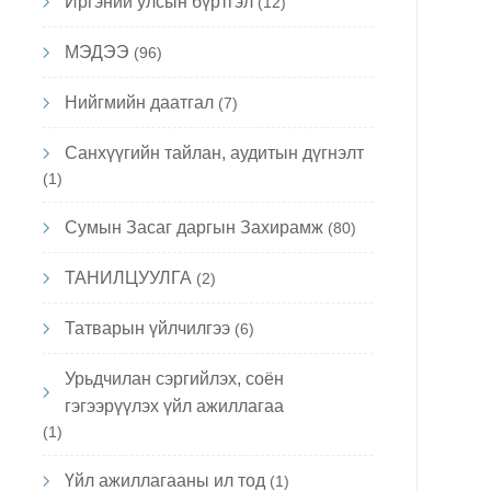
Иргэний улсын бүртгэл
(12)
МЭДЭЭ
(96)
Нийгмийн даатгал
(7)
Санхүүгийн тайлан, аудитын дүгнэлт
(1)
Сумын Засаг даргын Захирамж
(80)
ТАНИЛЦУУЛГА
(2)
Татварын үйлчилгээ
(6)
Урьдчилан сэргийлэх, соён
гэгээрүүлэх үйл ажиллагаа
(1)
Үйл ажиллагааны ил тод
(1)