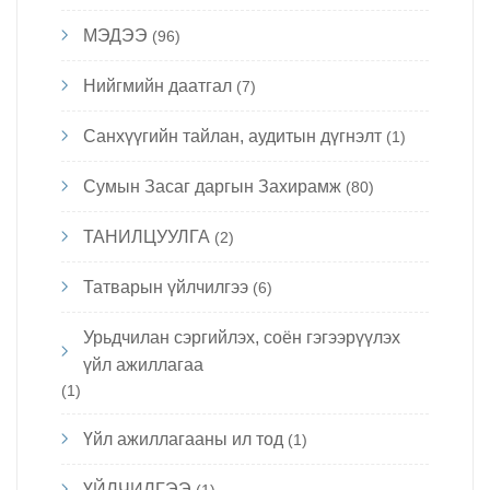
МЭДЭЭ
(96)
Нийгмийн даатгал
(7)
Санхүүгийн тайлан, аудитын дүгнэлт
(1)
Сумын Засаг даргын Захирамж
(80)
ТАНИЛЦУУЛГА
(2)
Татварын үйлчилгээ
(6)
Урьдчилан сэргийлэх, соён гэгээрүүлэх
үйл ажиллагаа
(1)
Үйл ажиллагааны ил тод
(1)
ҮЙЛЧИЛГЭЭ
(1)