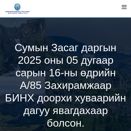
Skip
to
content
Сумын Засаг даргын
2025 оны 05 дугаар
сарын 16-ны өдрийн
А/85 Захирамжаар
БИНХ доорхи хуваарийн
дагуу явагдахаар
болсон.