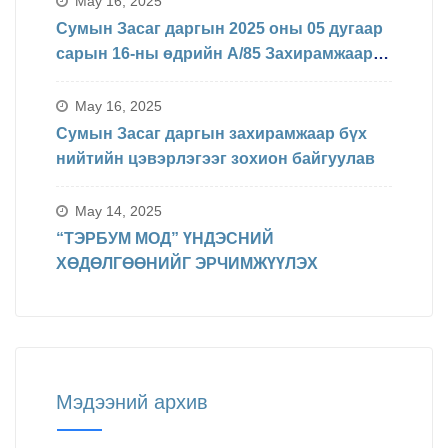
May 16, 2025
Сумын Засаг даргын 2025 оны 05 дугаар
сарын 16-ны өдрийн А/85 Захирамжаар
БИНХ доорхи хуваарийн дагуу
явагдахаар болсон.
May 16, 2025
Сумын Засаг даргын захирамжаар бүх
нийтийн цэвэрлэгээг зохион байгуулав
May 14, 2025
“ТЭРБУМ МОД” ҮНДЭСНИЙ
ХӨДӨЛГӨӨНИЙГ ЭРЧИМЖҮҮЛЭХ
Мэдээний архив