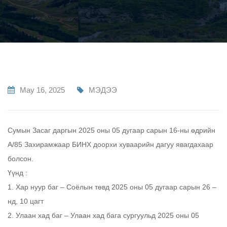
May 16, 2025
МЭДЭЭ
Сумын Засаг даргын 2025 оны 05 дугаар сарын 16-ны өдрийн
А/85 Захирамжаар БИНХ доорхи хуваарийн дагуу явагдахаар
болсон.
Үүнд :
1. Хар нуур баг – Соёлын төвд 2025 оны 05 дугаар сарын 26 –
нд, 10 цагт
2. Улаан хад баг – Улаан хад бага сургуульд 2025 оны 05