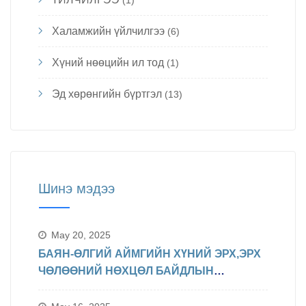
Халамжийн үйлчилгээ
(6)
Хүний нөөцийн ил тод
(1)
Эд хөрөнгийн бүртгэл
(13)
Шинэ мэдээ
May 20, 2025
БАЯН-ӨЛГИЙ АЙМГИЙН ХҮНИЙ ЭРХ,ЭРХ
ЧӨЛӨӨНИЙ НӨХЦӨЛ БАЙДЛЫН
ТАЛААРХ МЭДЭЛЭЛ