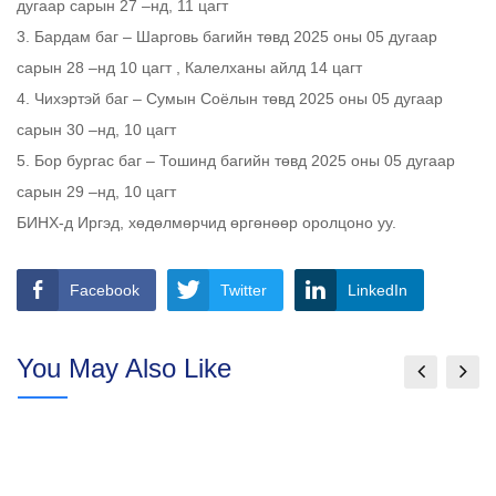
дугаар сарын 27 –нд, 11 цагт
3. Бардам баг – Шарговь багийн төвд 2025 оны 05 дугаар
сарын 28 –нд 10 цагт , Калелханы айлд 14 цагт
4. Чихэртэй баг – Сумын Соёлын төвд 2025 оны 05 дугаар
сарын 30 –нд, 10 цагт
5. Бор бургас баг – Тошинд багийн төвд 2025 оны 05 дугаар
сарын 29 –нд, 10 цагт
БИНХ-д Иргэд, хөдөлмөрчид өргөнөөр оролцоно уу.
Facebook
Twitter
LinkedIn
You May Also Like