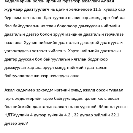
Хөдөлмөрийн болон иргэний гэрээгээр ажиллагч
Албан
журмаар даатгуулагч
нь цалин хөлснөөсөө 11,5 хувиар сар
бүр шимтгэл төлнө. Даатгуулагч нь шинээр ажилд орж байгаа
бол байгууллагын нягтлан бодогчоор дамжуулан нийгмийн
даатгалын дэвтэр болон эрүүл мэндийн даатгалын гэрчилгээ
нээлгэнэ. Хуучин нийгмийн даатгалын дэвтэртэй даатгуулагч
үргэлжлүүлэн хөтлөлт хийлгэнэ. Хэрэв нийгмийн даатгалын
дэвтэр дууссан бол байгууллагын нягтлан бодогчоор
дамжуулан харъяа эрүүл мэнд, нийгмийн даатгалын
байгууллагаас шинээр нээлгүүлж авна.
Ажил хөдөлмөр эрхэлдэг иргэний хувьд ажилд орсон тушаал
гарч, хөдөлмөрийн гэрээ байгууллагдан, цалин хөлс авсан
бол нийгмийн даатгалыг заавал төлөх үүрэгтэй. /Монгол улсын
НДТХуулийн 4 дүгээр зүйлийн 4.2 , 32 дугаар зүйлийн 32.1
дүгээр зүйл/