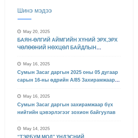
Шинэ мэдээ
May 20, 2025
БАЯН-ӨЛГИЙ АЙМГИЙН ХҮНИЙ ЭРХ,ЭРХ
ЧӨЛӨӨНИЙ НӨХЦӨЛ БАЙДЛЫН
ТАЛААРХ МЭДЭЛЭЛ
May 16, 2025
Сумын Засаг даргын 2025 оны 05 дугаар
сарын 16-ны өдрийн А/85 Захирамжаар
БИНХ доорхи хуваарийн дагуу
явагдахаар болсон.
May 16, 2025
Сумын Засаг даргын захирамжаар бүх
нийтийн цэвэрлэгээг зохион байгуулав
May 14, 2025
“ТЭРБУМ МОД” ҮНДЭСНИЙ