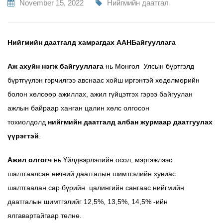
November 15, 2022
Нийгмийн даатгал
Нийгмийн даатгалд хамрагдах
ААНБайгууллага
Аж ахуйн нэгж байгууллага
нь Монгол Улсын бүртгэлд
бүртгүүлэн гэрчилгээ авснаас хойш иргэнтэй хөдөлмөрийн
болон хөлсөөр ажиллах, ажил гүйцэтгэх гэрээ байгуулан
ажлын байраар ханган цалин хөлс олгосон
тохиолдолд
нийгмийн даатгалд албан журмаар даатгуулах
үүрэгтэй
.
Ажил олгогч
нь Үйлдвэрлэлийн осол, мэргэжлээс
шалтгаалсан өвчний даатгалын шимтгэлийн хувиас
шалтгаалан сар бүрийн цалингийн сангаас нийгмийн
даатгалын шимтгэлийг 12,5%, 13,5%, 14,5% -ийн
ялгавартайгаар төлнө.