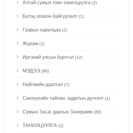
Алтай сумын товч танилцуулга
(2)
Бүтэц зохион байгуулалт
(1)
Газрын харилцаа
(2)
Журам
(2)
Иргэний улсын бүртгэл
(12)
МЭДЭЭ
(96)
Нийгмийн даатгал
(7)
Санхүүгийн тайлан, аудитын дүгнэлт
(1)
Сумын Засаг даргын Захирамж
(80)
ТАНИЛЦУУЛГА
(2)