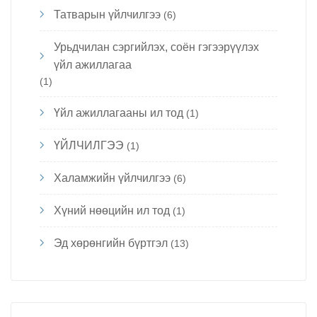
Татварын үйлчилгээ
(6)
Урьдчилан сэргийлэх, соён гэгээрүүлэх
үйл ажиллагаа
(1)
Үйл ажиллагааны ил тод
(1)
ҮЙЛЧИЛГЭЭ
(1)
Халамжийн үйлчилгээ
(6)
Хүний нөөцийн ил тод
(1)
Эд хөрөнгийн бүртгэл
(13)