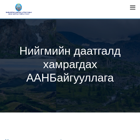
Skip
to
content
Нийгмийн даатгалд
хамрагдах
ААНБайгууллага