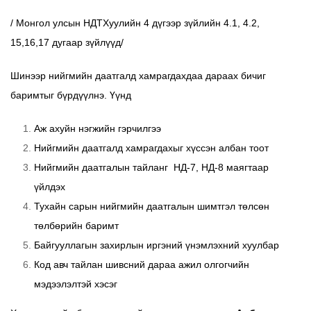
/ Монгол улсын НДТХуулийн 4 дүгээр зүйлийн 4.1, 4.2,
15,16,17 дугаар зүйлүүд/
Шинээр нийгмийн даатгалд хамрагдахдаа дараах бичиг
баримтыг бүрдүүлнэ. Үүнд
Аж ахуйн нэгжийн гэрчилгээ
Нийгмийн даатгалд хамрагдахыг хүссэн албан тоот
Нийгмийн даатгалын тайланг НД-7, НД-8 маягтаар
үйлдэх
Тухайн сарын нийгмийн даатгалын шимтгэл төлсөн
төлбөрийн баримт
Байгууллагын захирлын иргэний үнэмлэхний хуулбар
Код авч тайлан шивсний дараа ажил олгогчийн
мэдээлэлтэй хэсэг