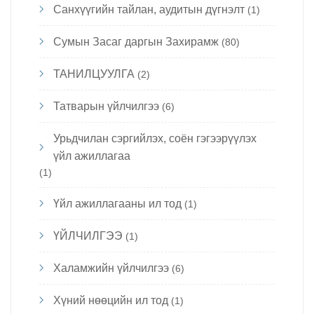
Санхүүгийн тайлан, аудитын дүгнэлт
(1)
Сумын Засаг даргын Захирамж
(80)
ТАНИЛЦУУЛГА
(2)
Татварын үйлчилгээ
(6)
Урьдчилан сэргийлэх, соён гэгээрүүлэх
үйл ажиллагаа
(1)
Үйл ажиллагааны ил тод
(1)
ҮЙЛЧИЛГЭЭ
(1)
Халамжийн үйлчилгээ
(6)
Хүний нөөцийн ил тод
(1)