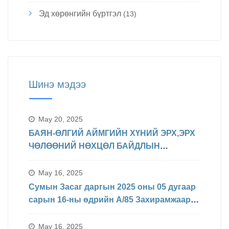
Эд хөрөнгийн бүртгэл
(13)
Шинэ мэдээ
May 20, 2025
БАЯН-ӨЛГИЙ АЙМГИЙН ХҮНИЙ ЭРХ,ЭРХ
ЧӨЛӨӨНИЙ НӨХЦӨЛ БАЙДЛЫН
ТАЛААРХ МЭДЭЛЭЛ
May 16, 2025
Сумын Засаг даргын 2025 оны 05 дугаар
сарын 16-ны өдрийн А/85 Захирамжаар
БИНХ доорхи хуваарийн дагуу
явагдахаар болсон.
May 16, 2025