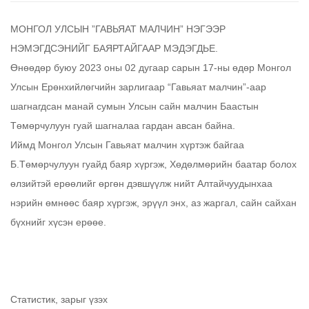
МОНГОЛ УЛСЫН ”ГАВЬЯАТ МАЛЧИН” НЭГЭЭР
НЭМЭГДСЭНИЙГ БАЯРТАЙГААР МЭДЭГДЬЕ.
Өнөөдөр буюу 2023 оны 02 дугаар сарын 17-ны өдөр Монгол
Улсын Ерөнхийлөгчийн зарлигаар “Гавьяат малчин”-аар
шагнагдсан манай сумын Улсын сайн малчин Баастын
Төмөрчулуун гуай шагналаа гардан авсан байна.
Иймд Монгол Улсын Гавьяат малчин хүртэж байгаа
Б.Төмөрчулуун гуайд баяр хүргэж, Хөдөлмөрийн баатар болох
өлзийтэй ерөөлийг өргөн дэвшүүлж нийт Алтайчуудынхаа
нэрийн өмнөөс баяр хүргэж, эрүүл энх, аз жаргал, сайн сайхан
бүхнийг хүсэн ерөөе.
Статистик, зарыг үзэх