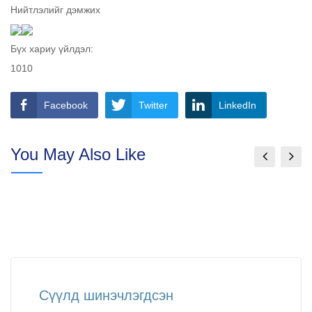
Нийтлэлийг дэмжих
Бүх хариу үйлдэл:
10
10
Facebook
Twitter
LinkedIn
You May Also Like
Сүүлд шинэчлэгдсэн