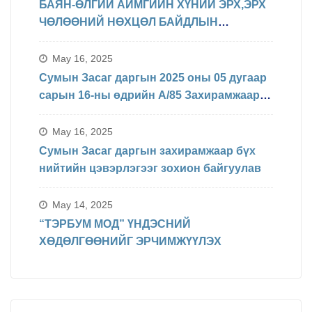
БАЯН-ӨЛГИЙ АЙМГИЙН ХҮНИЙ ЭРХ,ЭРХ
ЧӨЛӨӨНИЙ НӨХЦӨЛ БАЙДЛЫН
ТАЛААРХ МЭДЭЛЭЛ
May 16, 2025
Сумын Засаг даргын 2025 оны 05 дугаар
сарын 16-ны өдрийн А/85 Захирамжаар
БИНХ доорхи хуваарийн дагуу
явагдахаар болсон.
May 16, 2025
Сумын Засаг даргын захирамжаар бүх
нийтийн цэвэрлэгээг зохион байгуулав
May 14, 2025
“ТЭРБУМ МОД” ҮНДЭСНИЙ
ХӨДӨЛГӨӨНИЙГ ЭРЧИМЖҮҮЛЭХ