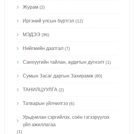
Журам
(2)
Иргэний улсын бүртгэл
(12)
МЭДЭЭ
(96)
Нийгмийн даатгал
(7)
Санхүүгийн тайлан, аудитын дүгнэлт
(1)
Сумын Засаг даргын Захирамж
(80)
ТАНИЛЦУУЛГА
(2)
Татварын үйлчилгээ
(6)
Урьдчилан сэргийлэх, соён гэгээрүүлэх
үйл ажиллагаа
(1)