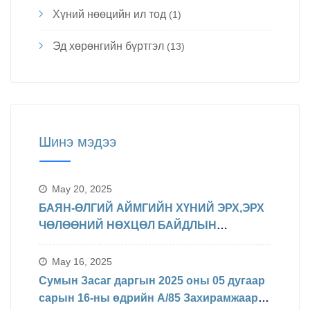
Хүний нөөцийн ил тод
(1)
Эд хөрөнгийн бүртгэл
(13)
Шинэ мэдээ
May 20, 2025
БАЯН-ӨЛГИЙ АЙМГИЙН ХҮНИЙ ЭРХ,ЭРХ
ЧӨЛӨӨНИЙ НӨХЦӨЛ БАЙДЛЫН
ТАЛААРХ МЭДЭЛЭЛ
May 16, 2025
Сумын Засаг даргын 2025 оны 05 дугаар
сарын 16-ны өдрийн А/85 Захирамжаар