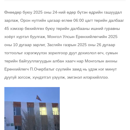
Өнөөдөр буюу 2025 оны 24-ний өдөр бүтэн өдрийн гашуудал
зарлаж, Орон нутгийн цагаар өглөө 06:00 цагт төрийн далбааг
45 хэмээр бөхийлгөх буюу төрийн далбааны ишний гуравны
хоёрт хүртэл буулгаж, Монгол Улсын Ерөнхийлөгчийн 2025
оны 10 дугаар зарлиг, Засгийн газрын 2025 оны 26 дугаар
тогтоолыг хэрэгжүүлэх зорилгоор дуут дохиолол өгч, сумын
төрийн байгууллагуудын албан хаагч нар Монголын анхны
Ерөнхийлөгч П.Очирбатыг сүүлийн замд нь үдэж нэг минут
дуугүй зогсож, хүндэтгэл үзүүлж, эмгэнэл илэрхийллээ.