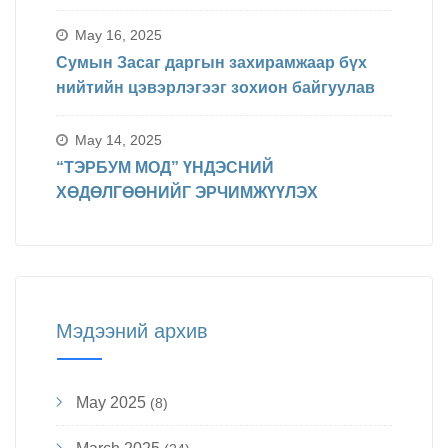
БИНХ доорхи хуваарийн дагуу
явагдахаар болсон.
May 16, 2025
Сумын Засаг даргын захирамжаар бүх
нийтийн цэвэрлэгээг зохион байгуулав
May 14, 2025
“ТЭРБУМ МОД” ҮНДЭСНИЙ
ХӨДӨЛГӨӨНИЙГ ЭРЧИМЖҮҮЛЭХ
Мэдээний архив
May 2025
(8)