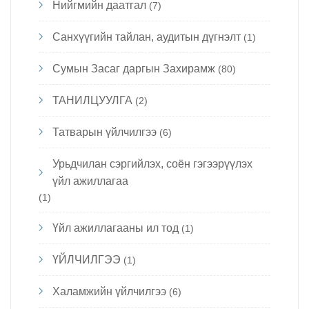
Нийгмийн даатгал
(7)
Санхүүгийн тайлан, аудитын дүгнэлт
(1)
Сумын Засаг даргын Захирамж
(80)
ТАНИЛЦУУЛГА
(2)
Татварын үйлчилгээ
(6)
Урьдчилан сэргийлэх, соён гэгээрүүлэх
үйл ажиллагаа
(1)
Үйл ажиллагааны ил тод
(1)
ҮЙЛЧИЛГЭЭ
(1)
Халамжийн үйлчилгээ
(6)