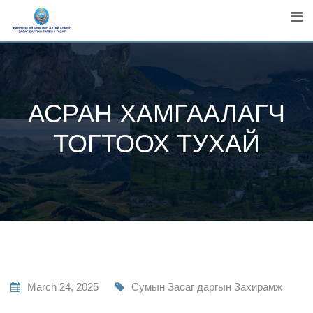
Skip
to
content
АСРАН ХАМГААЛАГЧ
ТОГТООХ ТУХАЙ
March 24, 2025
Сумын Засаг даргын Захирамж