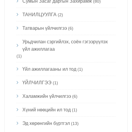
Сумын Засаг даргын Захирамж
(80)
ТАНИЛЦУУЛГА
(2)
Татварын үйлчилгээ
(6)
Урьдчилан сэргийлэх, соён гэгээрүүлэх
үйл ажиллагаа
(1)
Үйл ажиллагааны ил тод
(1)
ҮЙЛЧИЛГЭЭ
(1)
Халамжийн үйлчилгээ
(6)
Хүний нөөцийн ил тод
(1)
Эд хөрөнгийн бүртгэл
(13)