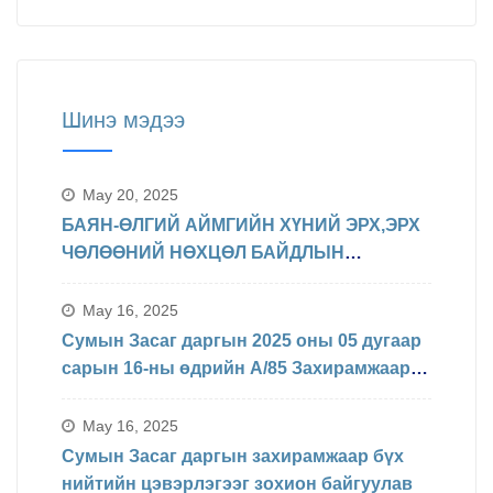
Шинэ мэдээ
May 20, 2025
БАЯН-ӨЛГИЙ АЙМГИЙН ХҮНИЙ ЭРХ,ЭРХ
ЧӨЛӨӨНИЙ НӨХЦӨЛ БАЙДЛЫН
ТАЛААРХ МЭДЭЛЭЛ
May 16, 2025
Сумын Засаг даргын 2025 оны 05 дугаар
сарын 16-ны өдрийн А/85 Захирамжаар
БИНХ доорхи хуваарийн дагуу
явагдахаар болсон.
May 16, 2025
Сумын Засаг даргын захирамжаар бүх
нийтийн цэвэрлэгээг зохион байгуулав