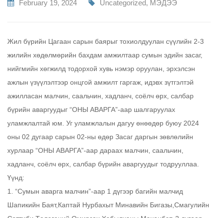
February 19, 2024
Uncategorized
,
МЭДЭЭ
Жил бүрийн Цагаан сарын баярыг тохиолдуулан сүүлийн 2-3
жилийн хөдөлмөрийн бахдам амжилтаар сумын эдийн засаг,
нийгмийн хөгжилд тодорхой хувь нэмэр оруулан, эрхэлсэн
ажлын үзүүлэлтээр онцгой амжилт гаргаж, идэвх зүтгэлтэй
ажилласан малчин, саальчин, хадланч, соёлч өрх, салбар
бүрийн аваргуудыг “ОНЫ АВАРГА”-аар шалгаруулах
уламжлалтай юм. Уг уламжлалын дагуу өнөөдөр буюу 2024
оны 02 дугаар сарын 02-ны өдөр Засаг даргын зөвлөлийн
хурлаар “ОНЫ АВАРГА”-аар дараах малчин, саальчин,
хадланч, соёлч өрх, салбар бүрийн аваргуудыг тодрууллаа.
Үүнд:
1. “Сумын аварга малчин”-аар 1 дүгээр багийн малчид
Шапикийн Баят,Каптай Нурбахыт Минавийн Бигазы,Смагулийн