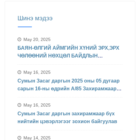
Шинэ мэдээ
May 20, 2025
БАЯН-ӨЛГИЙ АЙМГИЙН ХҮНИЙ ЭРХ,ЭРХ
ЧӨЛӨӨНИЙ НӨХЦӨЛ БАЙДЛЫН
ТАЛААРХ МЭДЭЛЭЛ
May 16, 2025
Сумын Засаг даргын 2025 оны 05 дугаар
сарын 16-ны өдрийн А/85 Захирамжаар
БИНХ доорхи хуваарийн дагуу
явагдахаар болсон.
May 16, 2025
Сумын Засаг даргын захирамжаар бүх
нийтийн цэвэрлэгээг зохион байгуулав
May 14, 2025