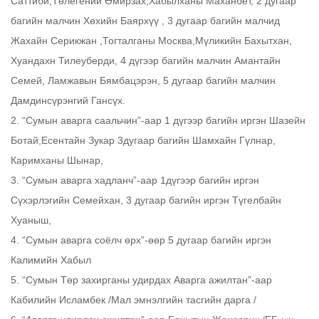
Саттиби,Төлегений Өмирзах,Хабылханы Маханбет, 2 дугаар
багийн малчин Хөхийн Баярхүү , 3 дугаар багийн малчид
Жахайн Серикжан ,Тогталганы Москва,Мүликийн Бахытхан,
Хуандахн Тилеуберди, 4 дүгээр багийн малчин Амантайн
Семей, Ламжавын Бямбацэрэн, 5 дугаар багийн малчин
Дамдинсүрэнгий Гансүх.
2. “Сумын аварга саальчин”-аар 1 дүгээр багийн иргэн Шазейн
Ботай,Есентайн Зукар 3дугаар багийн Шамхайн Гүлнар,
Каримханы Шынар,
3. “Сумын аварга хадланч”-аар 1дүгээр багийн иргэн
Сүхэрлэгийн Семейхан, 3 дугаар багийн иргэн Түгелбайн
Хуаныш,
4. “Сумын аварга соёлч өрх”-өөр 5 дугаар багийн иргэн
Калимийн Хабыл
5. “Сумын Төр захирганы удирдах Аварга ажилтан”-аар
Кабилийн Исламбек /Мал эмнэлгийн тасгийн дарга /