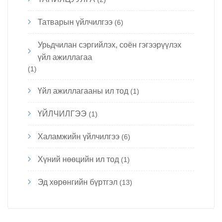
Татварын үйлчилгээ
(6)
Урьдчилан сэргийлэх, соён гэгээрүүлэх
үйл ажиллагаа
(1)
Үйл ажиллагааны ил тод
(1)
ҮЙЛЧИЛГЭЭ
(1)
Халамжийн үйлчилгээ
(6)
Хүний нөөцийн ил тод
(1)
Эд хөрөнгийн бүртгэл
(13)