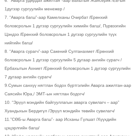
6. “Аварга удирдах ажилтан”-аар Бахытын Жансерик /ЕБ-ын
1дүгээр сургуулийн менежер /
7. “Аварга багш”-аар Камелханы Очирбат /Ерөнхий
боловсролын 1 дүгээр сургуулийн химийн багш/, Пүрвээгийн
Цэндээ /Ерөнхий боловсролын 1 дүгээр сургуулийн түүх
нийгийн багш/
8. “Аварга сурагч”-аар Сакений Султанахмет /Ерөнхий
боловсролын 1 дүгээр сургуулийн 5 дугаар ангийн сурагч /
Ербахытын Ахниет /Ерөнхий боловсролын 1 дүгээр сургуулийн
7 дугаар ангийн сурагч/
9.Сумын санхүү нягтлан бодох бүртгэлийн Аварга ажилтан-аар
Саясийн Юра,/ ЭМТ-ын нягтлан бодогч/
10. “Эрүүл мэндийн байгууллагын аварга сувилагч – аар”
Хуандыхын Бердигүл /Эрүүл мэндийн төвийн сувилагч/
11.”СӨБ-ы Аварга багш”- аар Исханы Гүлшат /Хүүхдийн
цэцэрлгийн багш/