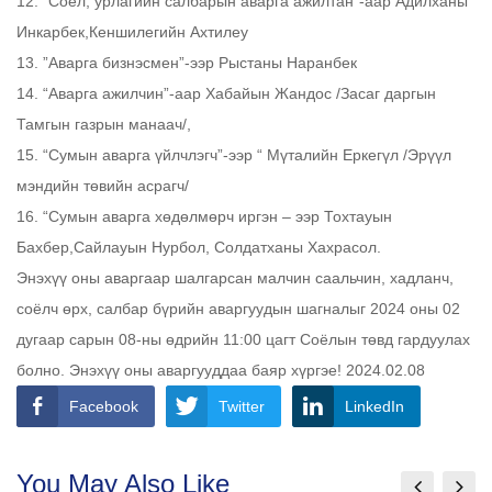
12. “Соёл, урлагийн салбарын аварга ажилтан”-аар Адилханы
Инкарбек,Кеншилегийн Ахтилеу
13. ”Аварга бизнэсмен”-ээр Рыстаны Наранбек
14. “Аварга ажилчин”-аар Хабайын Жандос /Засаг даргын
Тамгын газрын манаач/,
15. “Сумын аварга үйлчлэгч”-ээр “ Мүталийн Еркегүл /Эрүүл
мэндийн төвийн асрагч/
16. “Сумын аварга хөдөлмөрч иргэн – ээр Тохтауын
Бахбер,Сайлауын Нурбол, Солдатханы Хахрасол.
Энэхүү оны аваргаар шалгарсан малчин саальчин, хадланч,
соёлч өрх, салбар бүрийн аваргуудын шагналыг 2024 оны 02
дугаар сарын 08-ны өдрийн 11:00 цагт Соёлын төвд гардуулах
болно. Энэхүү оны аваргууддаа баяр хүргэе! 2024.02.08
Facebook
Twitter
LinkedIn
You May Also Like