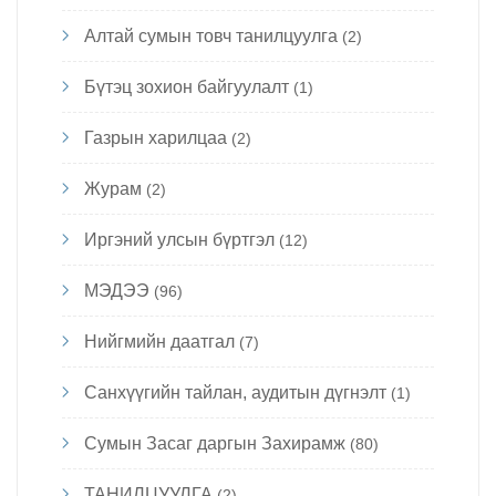
Алтай сумын товч танилцуулга
(2)
Бүтэц зохион байгуулалт
(1)
Газрын харилцаа
(2)
Журам
(2)
Иргэний улсын бүртгэл
(12)
МЭДЭЭ
(96)
Нийгмийн даатгал
(7)
Санхүүгийн тайлан, аудитын дүгнэлт
(1)
Сумын Засаг даргын Захирамж
(80)
ТАНИЛЦУУЛГА
(2)