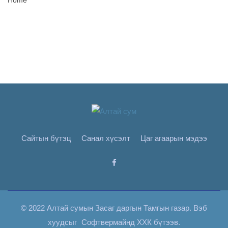
Home
Сайтын бүтэц
Санал хүсэлт
Цаг агаарын мэдээ
© 2022 Алтай сумын Засаг даргын Тамгын газар. Вэб
хуудсыг
Софтвермайнд ХХК
бүтээв.