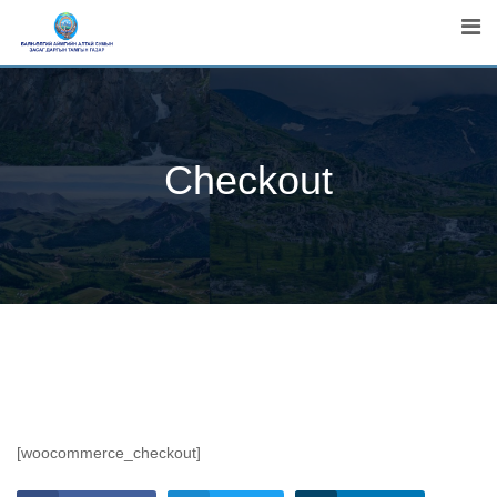
Skip
to
content
Checkout
[woocommerce_checkout]