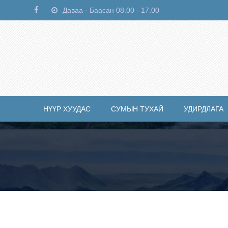
Даваа - Баасан 08.00 - 17.00
НҮҮР ХУУДАС
СУМЫН ТУХАЙ
УДИРДЛАГА