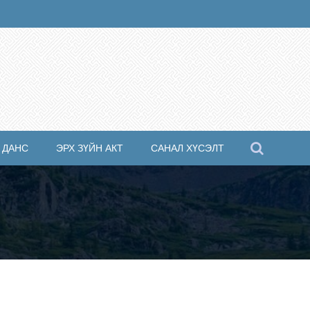
 ДАНС
ЭРХ ЗҮЙН АКТ
САНАЛ ХҮСЭЛТ