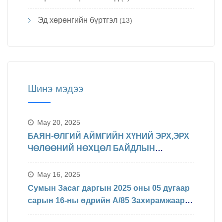
Эд хөрөнгийн бүртгэл
(13)
Шинэ мэдээ
May 20, 2025
БАЯН-ӨЛГИЙ АЙМГИЙН ХҮНИЙ ЭРХ,ЭРХ
ЧӨЛӨӨНИЙ НӨХЦӨЛ БАЙДЛЫН
ТАЛААРХ МЭДЭЛЭЛ
May 16, 2025
Сумын Засаг даргын 2025 оны 05 дугаар
сарын 16-ны өдрийн А/85 Захирамжаар
БИНХ доорхи хуваарийн дагуу