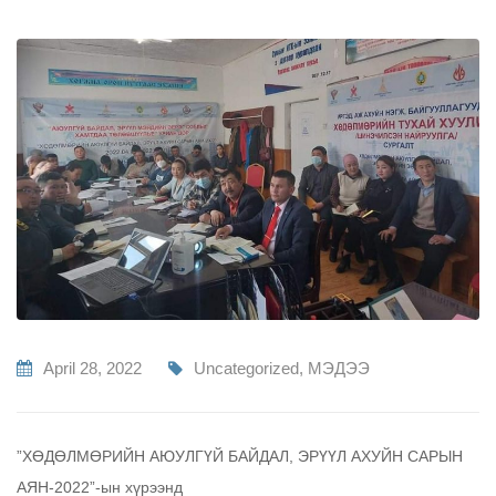
April 28, 2022
Uncategorized
,
МЭДЭЭ
”ХӨДӨЛМӨРИЙН АЮУЛГҮЙ БАЙДАЛ, ЭРҮҮЛ АХУЙН САРЫН
АЯН-2022”-ын хүрээнд