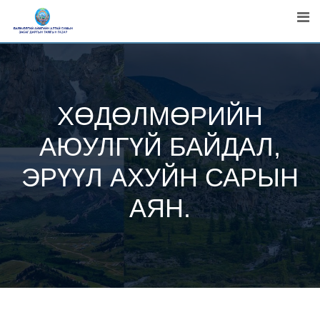
Skip
to
content
ХӨДӨЛМӨРИЙН
АЮУЛГҮЙ БАЙДАЛ,
ЭРҮҮЛ АХУЙН САРЫН
АЯН.