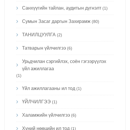
Санхүүгийн тайлан, аудитын дүгнэлт
(1)
Сумын Засаг даргын Захирамж
(80)
ТАНИЛЦУУЛГА
(2)
Татварын үйлчилгээ
(6)
Урьдчилан сэргийлэх, соён гэгээрүүлэх
үйл ажиллагаа
(1)
Үйл ажиллагааны ил тод
(1)
ҮЙЛЧИЛГЭЭ
(1)
Халамжийн үйлчилгээ
(6)
Хүний нөөцийн ил тод
(1)