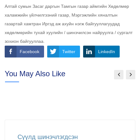
Алтай сумын Засаг даргын Тамгын газар аймгийн Хөдөлмөр
халамжийн үйлчилгээний газар, Мэргэжлийн хяналтын
газартай хамтран Иргэд аж ахуйн нэгж байгууллагуудад
хөдөлмөрийн тухай хуулийн / шинэчилсэн найруулга / сургалт
зохион байгууллаа.
Facebook
Twitter
LinkedIn
You May Also Like
Сүүлд шинэчлэгдсэн