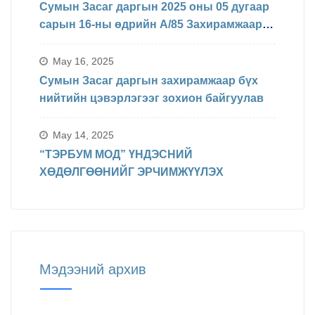
Сумын Засаг даргын 2025 оны 05 дугаар
сарын 16-ны өдрийн А/85 Захирамжаар
БИНХ доорхи хуваарийн дагуу
явагдахаар болсон.
May 16, 2025
Сумын Засаг даргын захирамжаар бүх
нийтийн цэвэрлэгээг зохион байгуулав
May 14, 2025
“ТЭРБУМ МОД” ҮНДЭСНИЙ
ХӨДӨЛГӨӨНИЙГ ЭРЧИМЖҮҮЛЭХ
Мэдээний архив