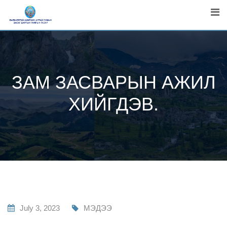
Skip
to
content
ЗАМ ЗАСВАРЫН АЖИЛ
ХИЙГДЭВ.
July 3, 2023
МЭДЭЭ