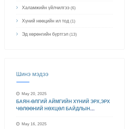
Халамжийн үйлчилгээ
(6)
Хүний нөөцийн ил тод
(1)
Эд хөрөнгийн бүртгэл
(13)
Шинэ мэдээ
May 20, 2025
БАЯН-ӨЛГИЙ АЙМГИЙН ХҮНИЙ ЭРХ,ЭРХ
ЧӨЛӨӨНИЙ НӨХЦӨЛ БАЙДЛЫН
ТАЛААРХ МЭДЭЛЭЛ
May 16, 2025