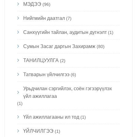
МЭДЭЭ
(96)
Нийгмийн даатгал
(7)
Санхүүгийн тайлан, аудитын дүгнэлт
(1)
Сумын Засаг даргын Захирамж
(80)
ТАНИЛЦУУЛГА
(2)
Татварын үйлчилгээ
(6)
Урьдчилан сэргийлэх, соён гэгээрүүлэх
үйл ажиллагаа
(1)
Үйл ажиллагааны ил тод
(1)
ҮЙЛЧИЛГЭЭ
(1)