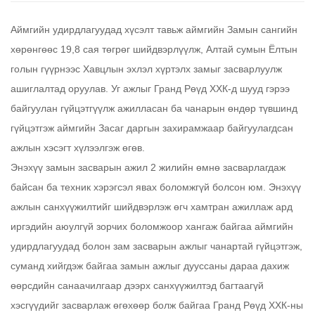
Аймгийн удирдлагуудад хүсэлт тавьж аймгийн Замын сангийн
хөрөнгөөс 19,8 сая төгрөг шийдвэрлүүлж, Алтай сумын Ёлтын
голын гүүрнээс Хавцлын эхлэл хүртэлх замыг засварлуулж
ашиглалтад оруулав. Уг ажлыг Гранд Рөүд ХХК-д шууд гэрээ
байгуулан гүйцэтгүүлж ажилласан ба чанарын өндөр түвшинд
гүйцэтгэж аймгийн Засаг даргын захирамжаар байгуулагдсан
ажлын хэсэгт хүлээлгэж өгөв.
Энэхүү замын засварын ажил 2 жилийн өмнө засварлагдаж
байсан ба техник хэрэгсэл явах боломжгүй болсон юм. Энэхүү
ажлын санхүүжилтийг шийдвэрлэж өгч хамтран ажиллаж ард
иргэдийн аюулгүй зорчих боломжоор хангаж байгаа аймгийн
удирдлагуудад болон зам засварын ажлыг чанартай гүйцэтгэж,
суманд хийгдэж байгаа замын ажлыг дууссаны дараа дахиж
өөрсдийн санаачилгаар дээрх санхүүжилтэд багтаагүй
хэсгүүдийг засварлаж өгөхөөр болж байгаа Гранд Рөүд ХХК-ны