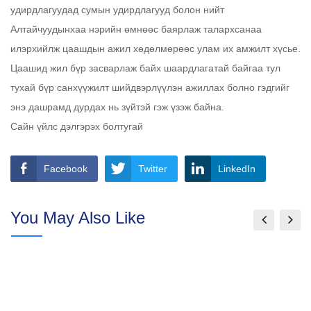
удирдлагуудад сумын удирдлагууд болон нийт
Алтайчуудынхаа нэрийн өмнөөс баярлаж талархсанаа
илэрхийлж цаашдын ажил хөдөлмөрөөс улам их амжилт хүсье.
Цаашид жил бүр засварлаж байх шаардлагатай байгаа тул
тухай бүр санхүүжилт шийдвэрлүүлэн ажиллах болно гэдгийг
энэ дашрамд дурдах нь зүйтэй гэж үзэж байна.
Сайн үйлс дэлгэрэх болтугай
Facebook
Twitter
LinkedIn
You May Also Like